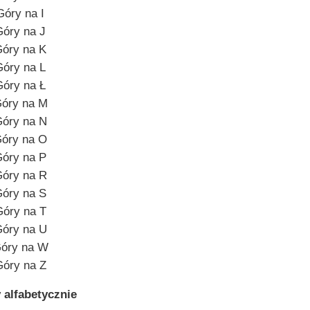
Góry na I
Góry na J
óry na K
Góry na L
Góry na Ł
óry na M
óry na N
óry na O
óry na P
óry na R
óry na S
óry na T
óry na U
óry na W
óry na Z
 alfabetycznie