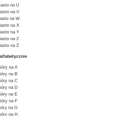
iasto na U
iasto na V
asto na W
iasto na X
iasto na Y
iasto na Z
iasto na Ż
alfabetycznie
óry na A
óry na B
óry na C
óry na D
óry na E
óry na F
óry na G
óry na H