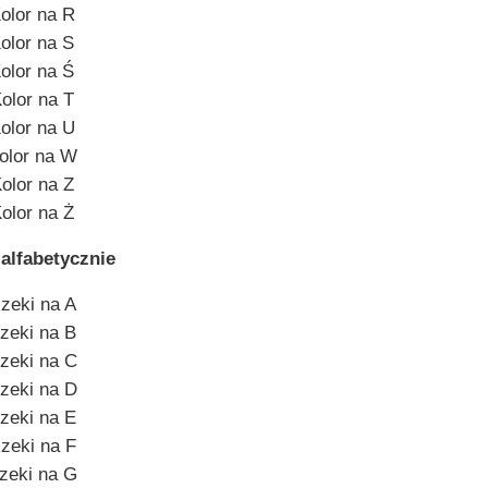
olor na R
olor na S
olor na Ś
olor na T
olor na U
olor na W
olor na Z
olor na Ż
 alfabetycznie
zeki na A
zeki na B
zeki na C
zeki na D
zeki na E
zeki na F
zeki na G