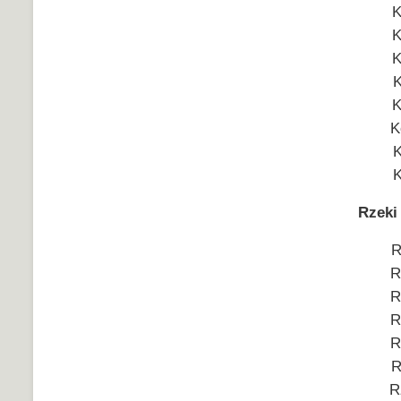
K
K
K
K
K
K
K
K
Rzeki
R
R
R
R
R
R
R