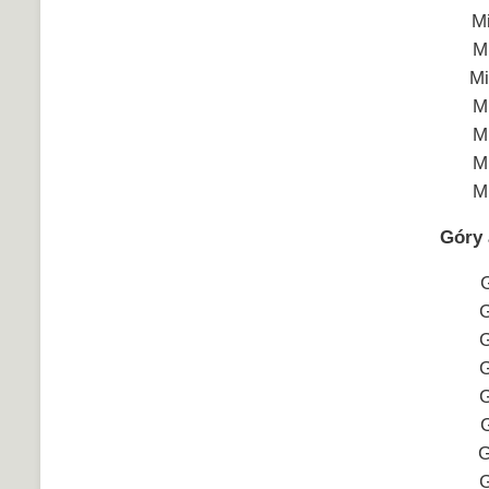
M
M
Mi
M
M
M
M
Góry 
G
G
G
G
G
G
G
G