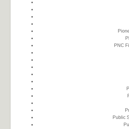
Pione
P
PNC Fi
P
Pr
Public 
Pu