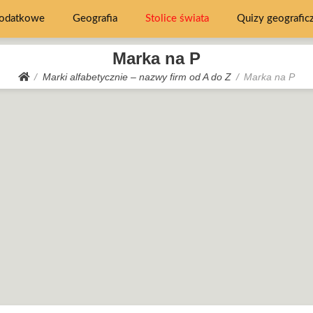
dodatkowe
Geografia
Stolice świata
Quizy geografic
Marka na P
Marki alfabetycznie – nazwy firm od A do Z
Marka na P