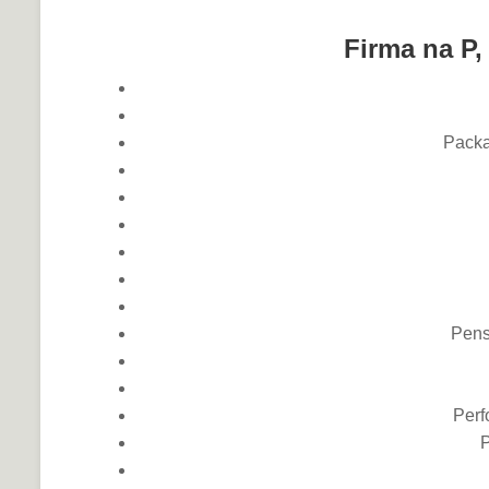
Firma na P,
Packa
Pens
Perf
P