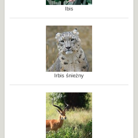
Ibis
Irbis śnieżny