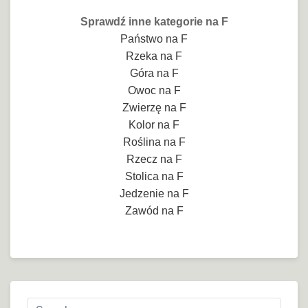
Sprawdź inne kategorie na F
Państwo na F
Rzeka na F
Góra na F
Owoc na F
Zwierzę na F
Kolor na F
Roślina na F
Rzecz na F
Stolica na F
Jedzenie na F
Zawód na F