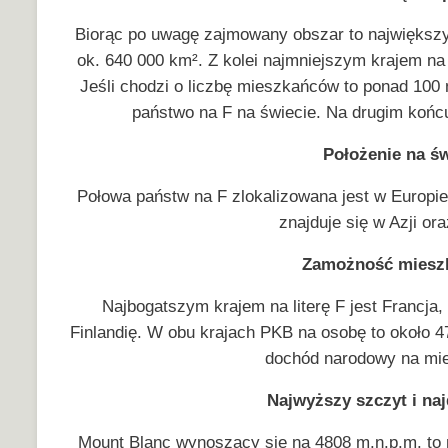
Biorąc po uwagę zajmowany obszar to największym 
ok. 640 000 km². Z kolei najmniejszym krajem na F
Jeśli chodzi o liczbę mieszkańców to ponad 100 m
państwo na F na świecie. Na drugim końcu
Położenie na św
Połowa państw na F zlokalizowana jest w Europie – 
znajduje się w Azji o
Zamożność miesz
Najbogatszym krajem na literę F jest Francja
Finlandię. W obu krajach PKB na osobę to około 47 
dochód narodowy na mie
Najwyższy szczyt i na
Mount Blanc wynoszący się na 4808 m.n.p.m. to na