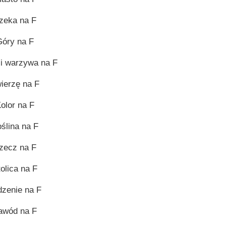
zeka na F
óry na F
i warzywa na F
ierzę na F
olor na F
ślina na F
zecz na F
olica na F
dzenie na F
awód na F