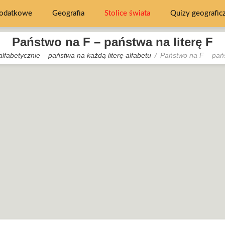
dodatkowe
Geografia
Stolice świata
Quizy geografic
Państwo na F – państwa na literę F
lfabetycznie – państwa na każdą literę alfabetu
Państwo na F – pańs