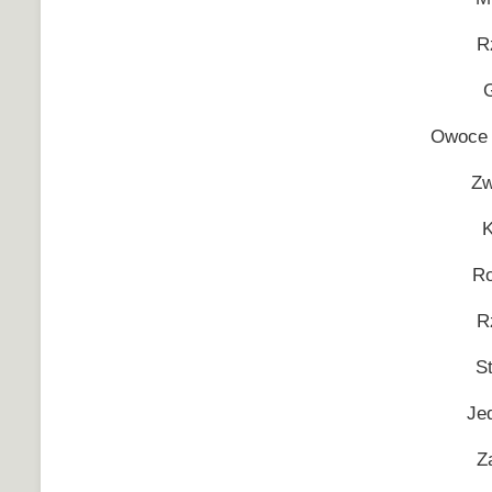
R
G
Owoce 
Zw
K
Ro
R
St
Je
Z