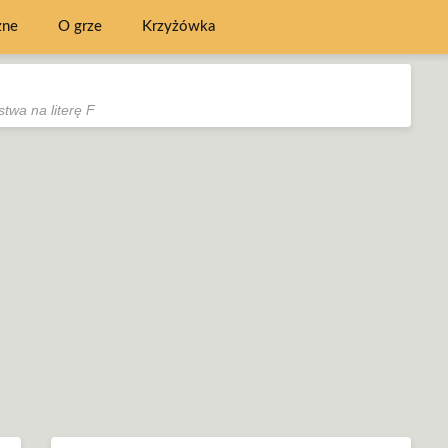
zne
O grze
Krzyżówka
twa na literę F