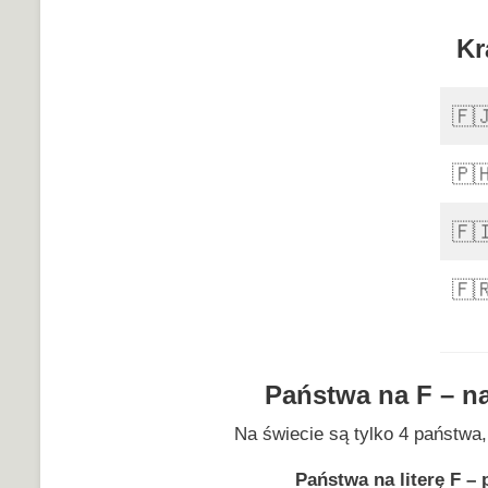
Kr
🇫
🇵🇭
🇫
🇫
Państwa na F – na
Na świecie są tylko 4 państwa,
Państwa na literę F – 