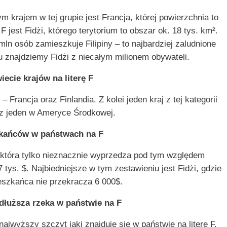
krajem w tej grupie jest Francja, której powierzchnia to
 jest Fidżi, którego terytorium to obszar ok. 18 tys. km².
ln osób zamieszkuje Filipiny – to najbardziej zaludnione
 znajdziemy Fidżi z niecałym milionem obywateli.
iecie krajów na literę F
Francja oraz Finlandia. Z kolei jeden kraj z tej kategorii
raz jeden w Ameryce Środkowej.
kańców w państwach na F
, która tylko nieznacznie wyprzedza pod tym względem
tys. $. Najbiedniejsze w tym zestawieniu jest Fidżi, gdzie
szkańca nie przekracza 6 000$.
jdłuższa rzeka w państwie na F
jwyższy szczyt jaki znajduje się w państwie na literę F.