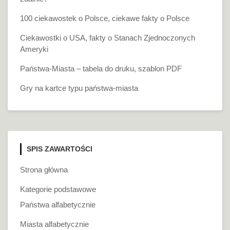
100 ciekawostek o Polsce, ciekawe fakty o Polsce
Ciekawostki o USA, fakty o Stanach Zjednoczonych
Ameryki
Państwa-Miasta – tabela do druku, szablon PDF
Gry na kartce typu państwa-miasta
SPIS ZAWARTOŚCI
Strona główna
Kategorie podstawowe
Państwa alfabetycznie
Miasta alfabetycznie