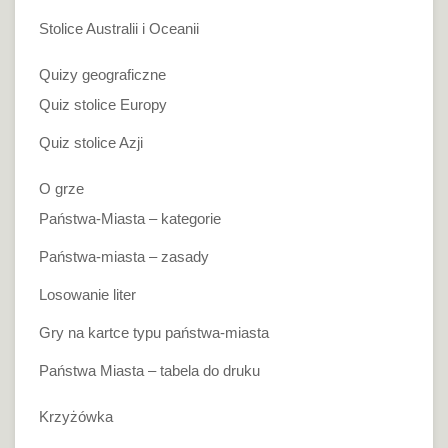
Stolice Australii i Oceanii
Quizy geograficzne
Quiz stolice Europy
Quiz stolice Azji
O grze
Państwa-Miasta – kategorie
Państwa-miasta – zasady
Losowanie liter
Gry na kartce typu państwa-miasta
Państwa Miasta – tabela do druku
Krzyżówka