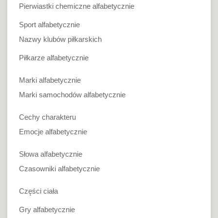
Pierwiastki chemiczne alfabetycznie
Sport alfabetycznie
Nazwy klubów piłkarskich
Piłkarze alfabetycznie
Marki alfabetycznie
Marki samochodów alfabetycznie
Cechy charakteru
Emocje alfabetycznie
Słowa alfabetycznie
Czasowniki alfabetycznie
Części ciała
Gry alfabetycznie