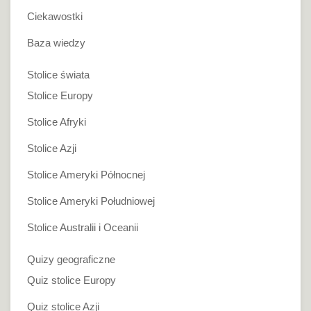
Ciekawostki
Baza wiedzy
Stolice świata
Stolice Europy
Stolice Afryki
Stolice Azji
Stolice Ameryki Północnej
Stolice Ameryki Południowej
Stolice Australii i Oceanii
Quizy geograficzne
Quiz stolice Europy
Quiz stolice Azji