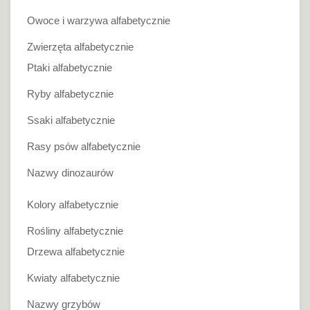
Owoce i warzywa alfabetycznie
Zwierzęta alfabetycznie
Ptaki alfabetycznie
Ryby alfabetycznie
Ssaki alfabetycznie
Rasy psów alfabetycznie
Nazwy dinozaurów
Kolory alfabetycznie
Rośliny alfabetycznie
Drzewa alfabetycznie
Kwiaty alfabetycznie
Nazwy grzybów