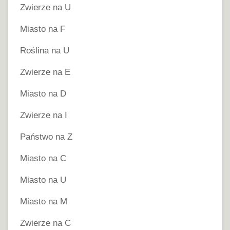
Zwierze na U
Miasto na F
Roślina na U
Zwierze na E
Miasto na D
Zwierze na I
Państwo na Z
Miasto na C
Miasto na U
Miasto na M
Zwierze na C