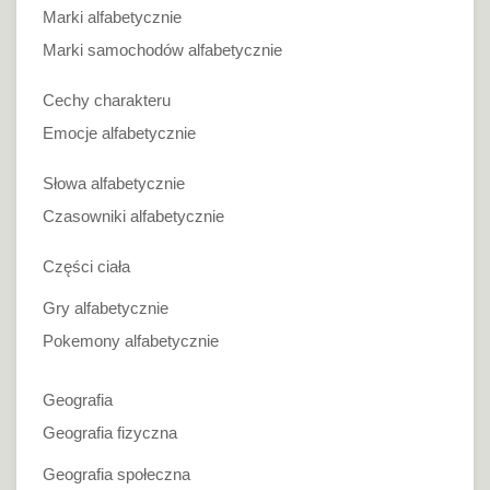
Marki alfabetycznie
Marki samochodów alfabetycznie
Cechy charakteru
Emocje alfabetycznie
Słowa alfabetycznie
Czasowniki alfabetycznie
Części ciała
Gry alfabetycznie
Pokemony alfabetycznie
Geografia
Geografia fizyczna
Geografia społeczna