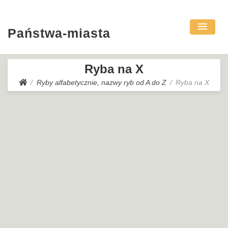
Państwa-miasta
Ryba na X
Ryby alfabetycznie, nazwy ryb od A do Z
Ryba na X