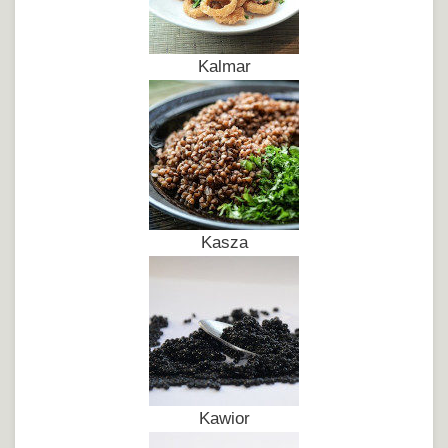
Kalmar
Kasza
Kawior