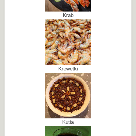
Krab
Krewetki
Kutia