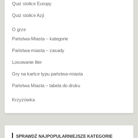
Quiz stolice Europy
Quiz stolice Azji
O grze
Państwa-Miasta – kategorie
Państwa-miasta – zasady
Losowanie liter
Gry na kartce typu państwa-miasta
Państwa Miasta – tabela do druku
Krzyżówka
SPRAWDŹ NAJPOPULARNIEJSZE KATEGORIE