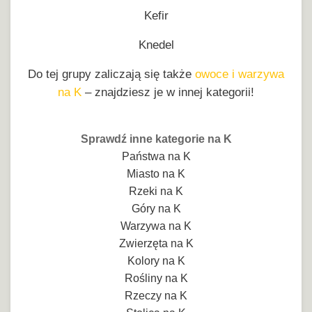
Kefir
Knedel
Do tej grupy zaliczają się także
owoce i warzywa
na K
– znajdziesz je w innej kategorii!
Sprawdź inne kategorie na K
Państwa na K
Miasto na K
Rzeki na K
Góry na K
Warzywa na K
Zwierzęta na K
Kolory na K
Rośliny na K
Rzeczy na K