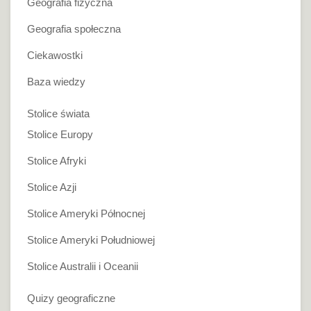
Geografia fizyczna
Geografia społeczna
Ciekawostki
Baza wiedzy
Stolice świata
Stolice Europy
Stolice Afryki
Stolice Azji
Stolice Ameryki Północnej
Stolice Ameryki Południowej
Stolice Australii i Oceanii
Quizy geograficzne