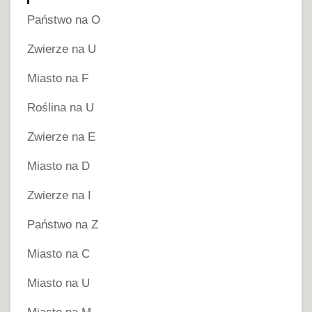
Państwo na O
Zwierze na U
Miasto na F
Roślina na U
Zwierze na E
Miasto na D
Zwierze na I
Państwo na Z
Miasto na C
Miasto na U