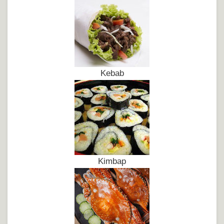
Kebab
Kimbap