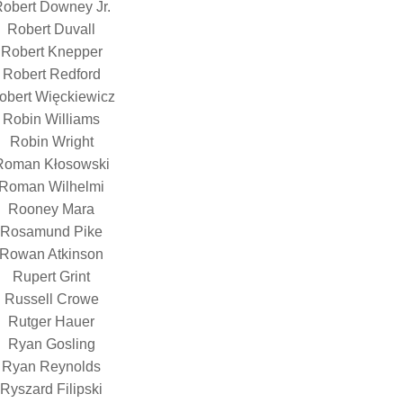
obert Downey Jr.
Robert Duvall
Robert Knepper
Robert Redford
obert Więckiewicz
Robin Williams
Robin Wright
Roman Kłosowski
Roman Wilhelmi
Rooney Mara
Rosamund Pike
Rowan Atkinson
Rupert Grint
Russell Crowe
Rutger Hauer
Ryan Gosling
Ryan Reynolds
Ryszard Filipski