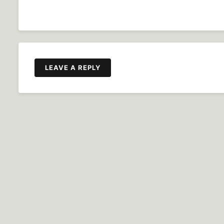
LEAVE A REPLY