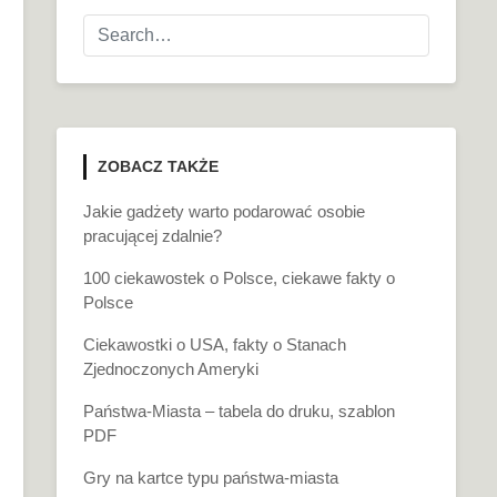
ZOBACZ TAKŻE
Jakie gadżety warto podarować osobie
pracującej zdalnie?
100 ciekawostek o Polsce, ciekawe fakty o
Polsce
Ciekawostki o USA, fakty o Stanach
Zjednoczonych Ameryki
Państwa-Miasta – tabela do druku, szablon
PDF
Gry na kartce typu państwa-miasta