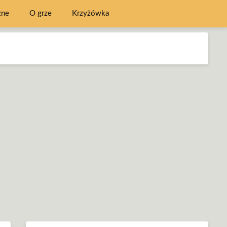
zne
O grze
Krzyżówka