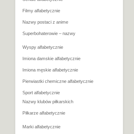
Filmy alfabetycznie
Nazwy postaci z anime
Superbohaterowie – nazwy
Wyspy alfabetycznie
Imiona damskie alfabetycznie
Imiona męskie alfabetycznie
Pierwiastki chemiczne alfabetycznie
Sport alfabetycznie
Nazwy klubów piłkarskich
Piłkarze alfabetycznie
Marki alfabetycznie