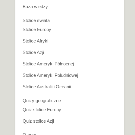
Baza wiedzy
Stolice świata
Stolice Europy
Stolice Afryki
Stolice Azji
Stolice Ameryki Północnej
Stolice Ameryki Południowej
Stolice Australii i Oceanii
Quizy geograficzne
Quiz stolice Europy
Quiz stolice Azji
O grze