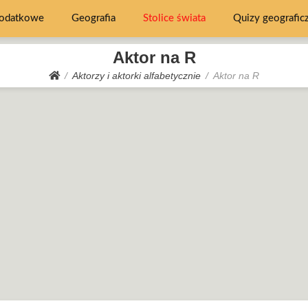
dodatkowe
Geografia
Stolice świata
Quizy geografic
Aktor na R
Aktorzy i aktorki alfabetycznie
Aktor na R