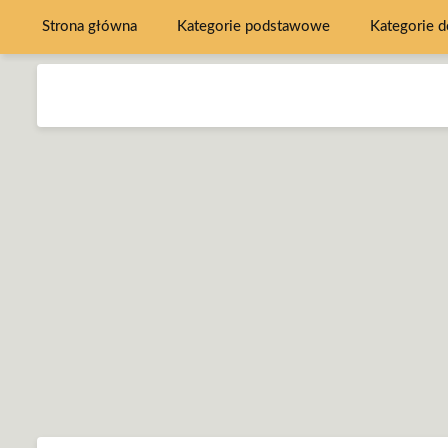
Strona główna
Kategorie podstawowe
Kategorie 