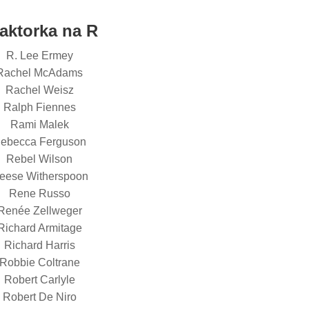
 aktorka na R
R. Lee Ermey
Rachel McAdams
Rachel Weisz
Ralph Fiennes
Rami Malek
ebecca Ferguson
Rebel Wilson
eese Witherspoon
Rene Russo
Renée Zellweger
Richard Armitage
Richard Harris
Robbie Coltrane
Robert Carlyle
Robert De Niro