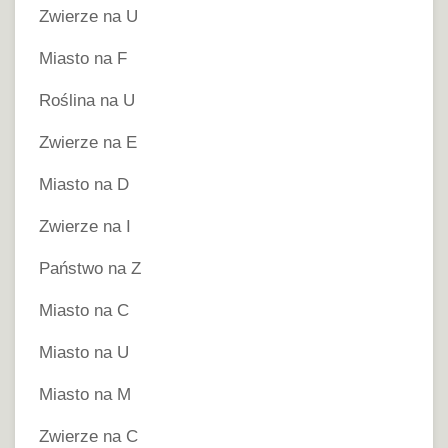
Zwierze na U
Miasto na F
Roślina na U
Zwierze na E
Miasto na D
Zwierze na I
Państwo na Z
Miasto na C
Miasto na U
Miasto na M
Zwierze na C