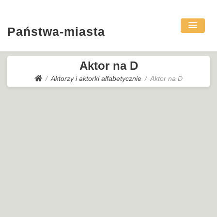
Państwa-miasta
Aktor na D
Aktorzy i aktorki alfabetycznie
Aktor na D