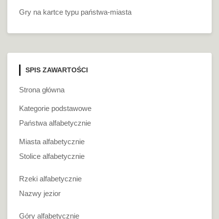
Gry na kartce typu państwa-miasta
SPIS ZAWARTOŚCI
Strona główna
Kategorie podstawowe
Państwa alfabetycznie
Miasta alfabetycznie
Stolice alfabetycznie
Rzeki alfabetycznie
Nazwy jezior
Góry alfabetycznie