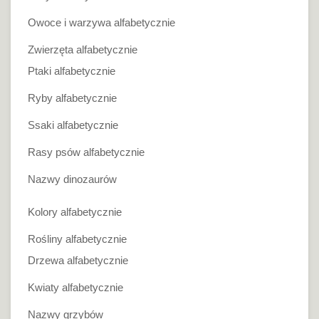
Owoce i warzywa alfabetycznie
Zwierzęta alfabetycznie
Ptaki alfabetycznie
Ryby alfabetycznie
Ssaki alfabetycznie
Rasy psów alfabetycznie
Nazwy dinozaurów
Kolory alfabetycznie
Rośliny alfabetycznie
Drzewa alfabetycznie
Kwiaty alfabetycznie
Nazwy grzybów