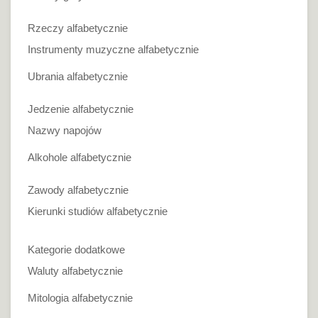
Rzeczy alfabetycznie
Instrumenty muzyczne alfabetycznie
Ubrania alfabetycznie
Jedzenie alfabetycznie
Nazwy napojów
Alkohole alfabetycznie
Zawody alfabetycznie
Kierunki studiów alfabetycznie
Kategorie dodatkowe
Waluty alfabetycznie
Mitologia alfabetycznie