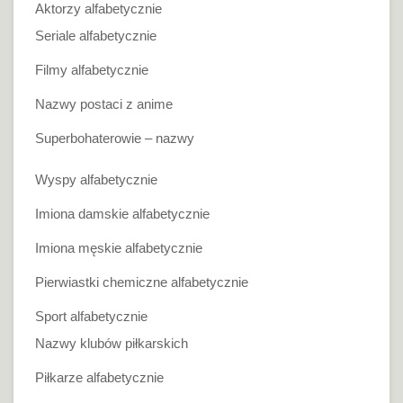
Aktorzy alfabetycznie
Seriale alfabetycznie
Filmy alfabetycznie
Nazwy postaci z anime
Superbohaterowie – nazwy
Wyspy alfabetycznie
Imiona damskie alfabetycznie
Imiona męskie alfabetycznie
Pierwiastki chemiczne alfabetycznie
Sport alfabetycznie
Nazwy klubów piłkarskich
Piłkarze alfabetycznie