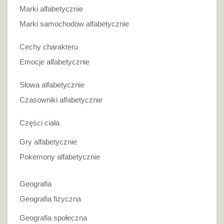
Marki alfabetycznie
Marki samochodów alfabetycznie
Cechy charakteru
Emocje alfabetycznie
Słowa alfabetycznie
Czasowniki alfabetycznie
Części ciała
Gry alfabetycznie
Pokemony alfabetycznie
Geografia
Geografia fizyczna
Geografia społeczna