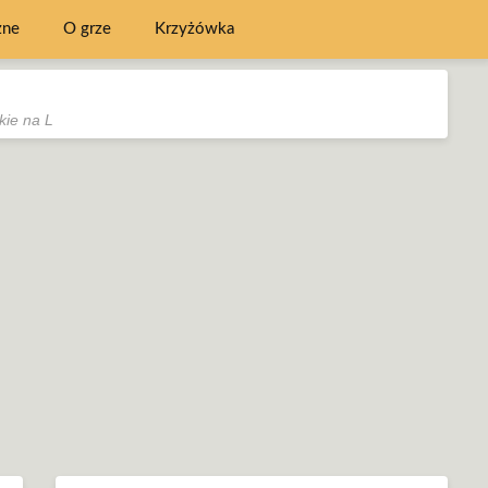
zne
O grze
Krzyżówka
kie na L