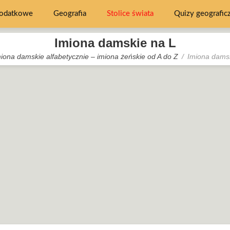
dodatkowe
Geografia
Stolice świata
Quizy geografic
Imiona damskie na L
iona damskie alfabetycznie – imiona żeńskie od A do Z
Imiona dams