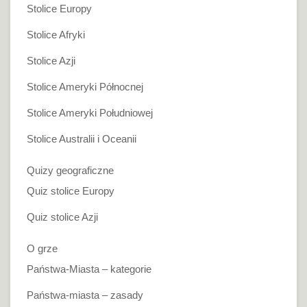
Stolice Europy
Stolice Afryki
Stolice Azji
Stolice Ameryki Północnej
Stolice Ameryki Południowej
Stolice Australii i Oceanii
Quizy geograficzne
Quiz stolice Europy
Quiz stolice Azji
O grze
Państwa-Miasta – kategorie
Państwa-miasta – zasady