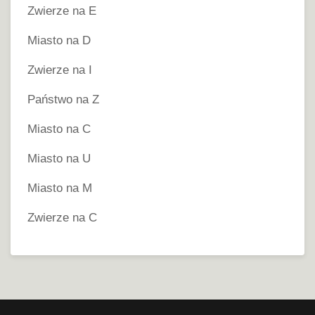
Zwierze na E
Miasto na D
Zwierze na I
Państwo na Z
Miasto na C
Miasto na U
Miasto na M
Zwierze na C