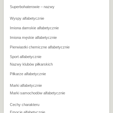
Superbohaterowie – nazwy
Wyspy alfabetycznie
Imiona damskie alfabetycznie
Imiona męskie alfabetycznie
Pierwiastki chemiczne alfabetycznie
Sport alfabetycznie
Nazwy klubów piłkarskich
Piłkarze alfabetycznie
Marki alfabetycznie
Marki samochodów alfabetycznie
Cechy charakteru
Emocje alfabetycznie