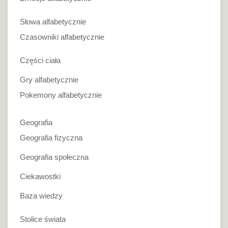
Słowa alfabetycznie
Czasowniki alfabetycznie
Części ciała
Gry alfabetycznie
Pokemony alfabetycznie
Geografia
Geografia fizyczna
Geografia społeczna
Ciekawostki
Baza wiedzy
Stolice świata