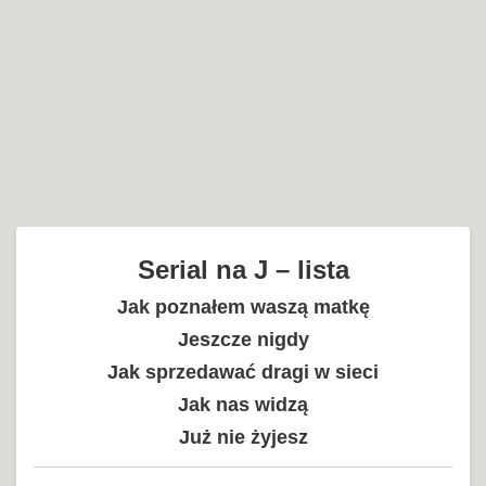
Serial na J – lista
Jak poznałem waszą matkę
Jeszcze nigdy
Jak sprzedawać dragi w sieci
Jak nas widzą
Już nie żyjesz