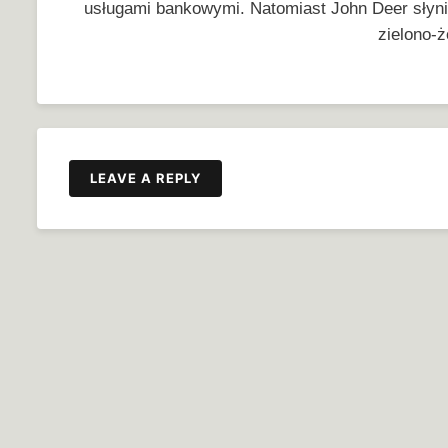
usługami bankowymi. Natomiast John Deer słyni
zielono-
LEAVE A REPLY