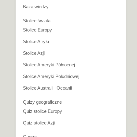
Baza wiedzy
Stolice świata
Stolice Europy
Stolice Afryki
Stolice Azji
Stolice Ameryki Północnej
Stolice Ameryki Południowej
Stolice Australii i Oceanii
Quizy geograficzne
Quiz stolice Europy
Quiz stolice Azji
O grze