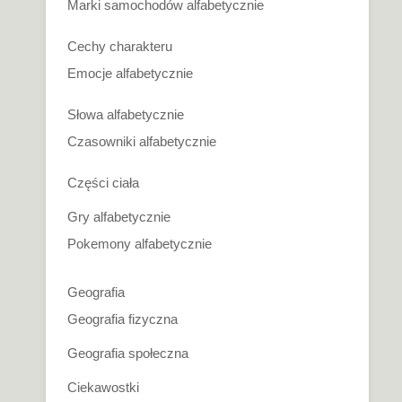
Marki samochodów alfabetycznie
Cechy charakteru
Emocje alfabetycznie
Słowa alfabetycznie
Czasowniki alfabetycznie
Części ciała
Gry alfabetycznie
Pokemony alfabetycznie
Geografia
Geografia fizyczna
Geografia społeczna
Ciekawostki