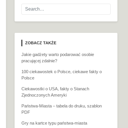
ZOBACZ TAKŻE
Jakie gadżety warto podarować osobie
pracującej zdalnie?
100 ciekawostek o Polsce, ciekawe fakty o
Polsce
Ciekawostki o USA, fakty o Stanach
Zjednoczonych Ameryki
Państwa-Miasta – tabela do druku, szablon
PDF
Gry na kartce typu państwa-miasta