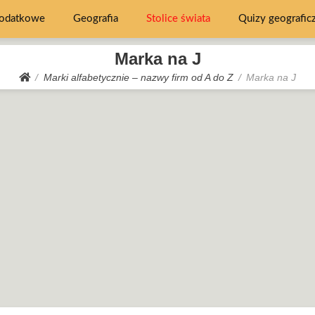
dodatkowe
Geografia
Stolice świata
Quizy geografic
Marka na J
Marki alfabetycznie – nazwy firm od A do Z
Marka na J