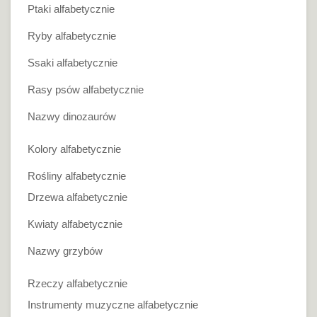
Ptaki alfabetycznie
Ryby alfabetycznie
Ssaki alfabetycznie
Rasy psów alfabetycznie
Nazwy dinozaurów
Kolory alfabetycznie
Rośliny alfabetycznie
Drzewa alfabetycznie
Kwiaty alfabetycznie
Nazwy grzybów
Rzeczy alfabetycznie
Instrumenty muzyczne alfabetycznie