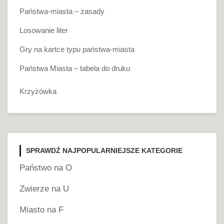
Państwa-miasta – zasady
Losowanie liter
Gry na kartce typu państwa-miasta
Państwa Miasta – tabela do druku
Krzyżówka
SPRAWDŹ NAJPOPULARNIEJSZE KATEGORIE
Państwo na O
Zwierze na U
Miasto na F