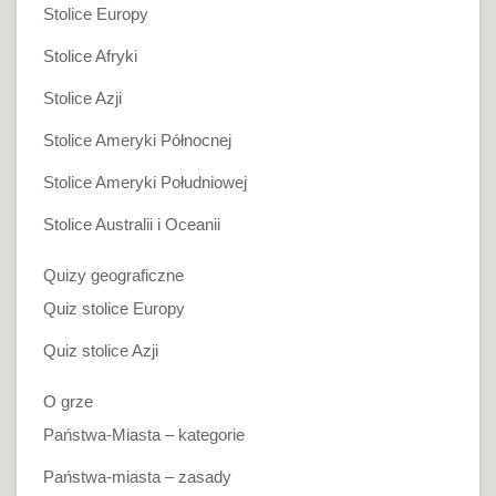
Stolice Europy
Stolice Afryki
Stolice Azji
Stolice Ameryki Północnej
Stolice Ameryki Południowej
Stolice Australii i Oceanii
Quizy geograficzne
Quiz stolice Europy
Quiz stolice Azji
O grze
Państwa-Miasta – kategorie
Państwa-miasta – zasady