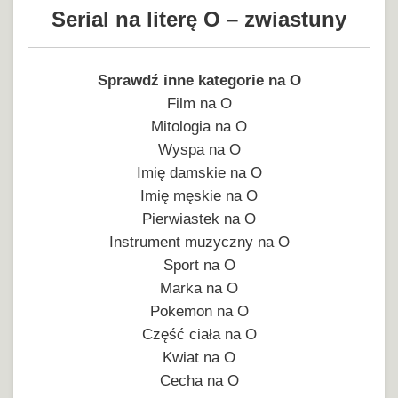
Serial na literę O – zwiastuny
Sprawdź inne kategorie na O
Film na O
Mitologia na O
Wyspa na O
Imię damskie na O
Imię męskie na O
Pierwiastek na O
Instrument muzyczny na O
Sport na O
Marka na O
Pokemon na O
Część ciała na O
Kwiat na O
Cecha na O