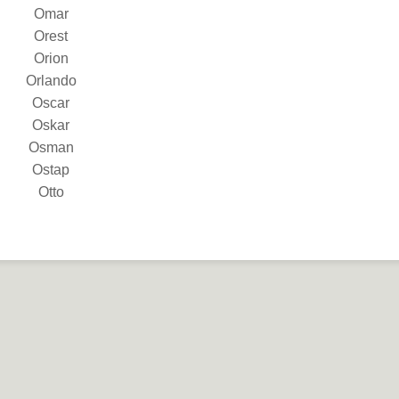
Omar
Orest
Orion
Orlando
Oscar
Oskar
Osman
Ostap
Otto