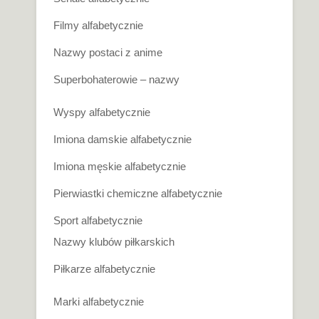
Filmy alfabetycznie
Nazwy postaci z anime
Superbohaterowie – nazwy
Wyspy alfabetycznie
Imiona damskie alfabetycznie
Imiona męskie alfabetycznie
Pierwiastki chemiczne alfabetycznie
Sport alfabetycznie
Nazwy klubów piłkarskich
Piłkarze alfabetycznie
Marki alfabetycznie