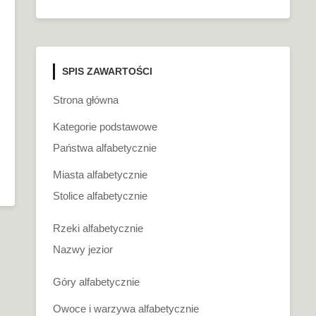
SPIS ZAWARTOŚCI
Strona główna
Kategorie podstawowe
Państwa alfabetycznie
Miasta alfabetycznie
Stolice alfabetycznie
Rzeki alfabetycznie
Nazwy jezior
Góry alfabetycznie
Owoce i warzywa alfabetycznie