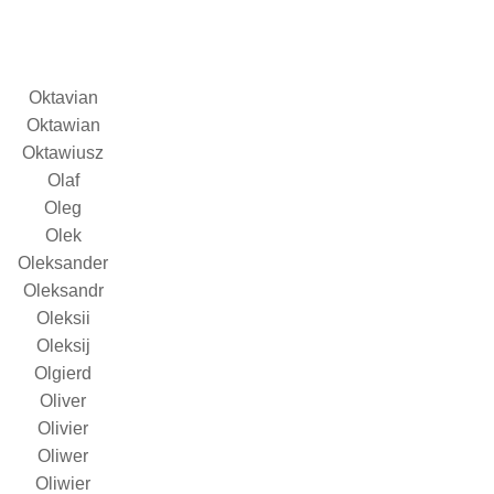
Oktavian
Oktawian
Oktawiusz
Olaf
Oleg
Olek
Oleksander
Oleksandr
Oleksii
Oleksij
Olgierd
Oliver
Olivier
Oliwer
Oliwier