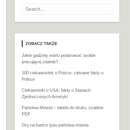
ZOBACZ TAKŻE
Jakie gadżety warto podarować osobie
pracującej zdalnie?
100 ciekawostek o Polsce, ciekawe fakty o
Polsce
Ciekawostki o USA, fakty o Stanach
Zjednoczonych Ameryki
Państwa-Miasta – tabela do druku, szablon
PDF
Gry na kartce typu państwa-miasta