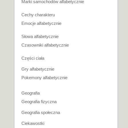
Marki samochodów alfabetycznie
Cechy charakteru
Emocje alfabetycznie
Słowa alfabetycznie
Czasowniki alfabetycznie
Części ciała
Gry alfabetycznie
Pokemony alfabetycznie
Geografia
Geografia fizyczna
Geografia społeczna
Ciekawostki