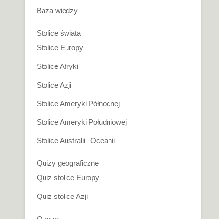
Baza wiedzy
Stolice świata
Stolice Europy
Stolice Afryki
Stolice Azji
Stolice Ameryki Północnej
Stolice Ameryki Południowej
Stolice Australii i Oceanii
Quizy geograficzne
Quiz stolice Europy
Quiz stolice Azji
O grze