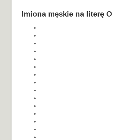
Imiona męskie na literę O