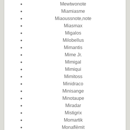
Mewtwonote
Miamiasme
Miaoussnote,note
Miasmax
Migalos
Milobellus
Mimantis
Mime Jr.
Mimigal
Mimiqui
Mimitoss
Minidraco
Minisange
Minotaupe
Miradar
Mistigrix
Momartik
Monaflèmit