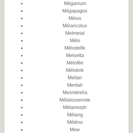
Méganium
Mégapagos
Méios
Mélancolux
Melmetal
Mélo
Mélodelfe
Meloetta
Mélofée
Mélokrik
Meltan
Mentali
Mesmérella
Métalossenote
Métamorph
Métang
Météno
Mew