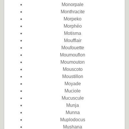
Monorpale
Monthracite
Morpeko
Morphéo
Motisma
Moufflair
Moufouette
Moumouflon
Moumouton
Mouscoto
Moustillon
Moyade
Muciole
Mucuscule
Munja
Munna
Muplodocus
Mushana