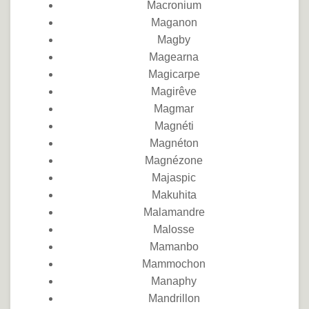
Macronium
Maganon
Magby
Magearna
Magicarpe
Magirêve
Magmar
Magnéti
Magnéton
Magnézone
Majaspic
Makuhita
Malamandre
Malosse
Mamanbo
Mammochon
Manaphy
Mandrillon