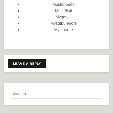
Mustébouée
Mustéflott
Mygavolt
Mysdibulenote
Mystherbe
LEAVE A REPLY