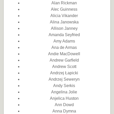
Alan Rickman
Alec Guinness
Alicia Vikander
Alina Janowska
Allison Janney
Amanda Seyfried
Amy Adams
Ana de Armas
Andie MacDowell
Andrew Garfield
Andrew Scott
Andrzej Łapicki
Andrzej Seweryn
Andy Serkis
Angelina Jolie
Anjelica Huston
Ann Dowd
Anna Dymna