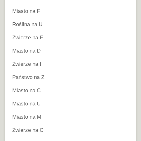
Miasto na F
Roślina na U
Zwierze na E
Miasto na D
Zwierze na I
Państwo na Z
Miasto na C
Miasto na U
Miasto na M
Zwierze na C