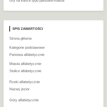
Gry na kartce typu państwa-miasta
SPIS ZAWARTOŚCI
Strona główna
Kategorie podstawowe
Państwa alfabetycznie
Miasta alfabetycznie
Stolice alfabetycznie
Rzeki alfabetycznie
Nazwy jezior
Góry alfabetycznie