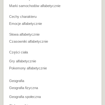
Marki samochodów alfabetycznie
Cechy charakteru
Emocje alfabetycznie
Słowa alfabetycznie
Czasowniki alfabetycznie
Części ciała
Gry alfabetycznie
Pokemony alfabetycznie
Geografia
Geografia fizyczna
Geografia społeczna