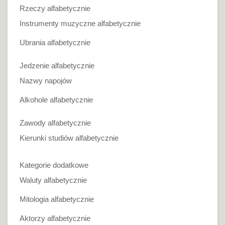
Rzeczy alfabetycznie
Instrumenty muzyczne alfabetycznie
Ubrania alfabetycznie
Jedzenie alfabetycznie
Nazwy napojów
Alkohole alfabetycznie
Zawody alfabetycznie
Kierunki studiów alfabetycznie
Kategorie dodatkowe
Waluty alfabetycznie
Mitologia alfabetycznie
Aktorzy alfabetycznie