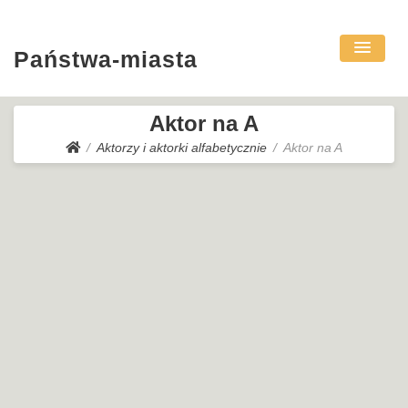
Państwa-miasta
Aktor na A
Aktorzy i aktorki alfabetycznie
Aktor na A