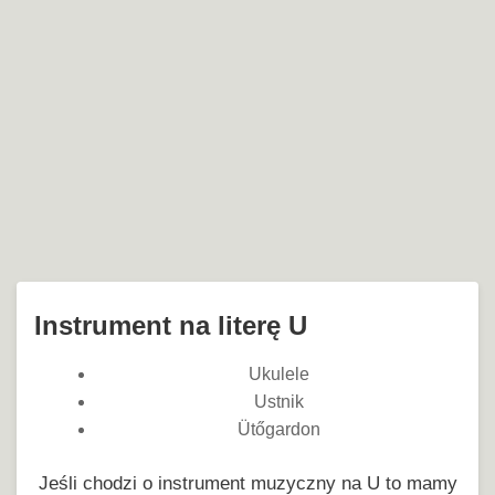
Instrument na literę U
Ukulele
Ustnik
Ütőgardon
Jeśli chodzi o instrument muzyczny na U to mamy