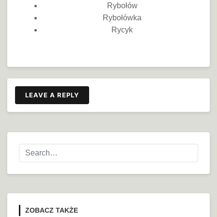
Rybołów
Rybołówka
Rycyk
LEAVE A REPLY
ZOBACZ TAKŻE