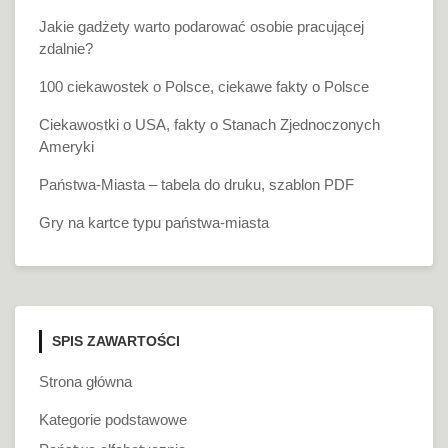
Jakie gadżety warto podarować osobie pracującej
zdalnie?
100 ciekawostek o Polsce, ciekawe fakty o Polsce
Ciekawostki o USA, fakty o Stanach Zjednoczonych
Ameryki
Państwa-Miasta – tabela do druku, szablon PDF
Gry na kartce typu państwa-miasta
SPIS ZAWARTOŚCI
Strona główna
Kategorie podstawowe