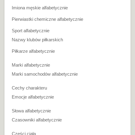
Imiona męskie alfabetycznie
Pierwiastki chemiczne alfabetycznie
Sport alfabetycznie
Nazwy klubów piłkarskich
Piłkarze alfabetycznie
Marki alfabetycznie
Marki samochodów alfabetycznie
Cechy charakteru
Emocje alfabetycznie
Słowa alfabetycznie
Czasowniki alfabetycznie
Części ciała