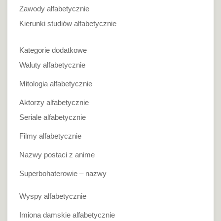
Zawody alfabetycznie
Kierunki studiów alfabetycznie
Kategorie dodatkowe
Waluty alfabetycznie
Mitologia alfabetycznie
Aktorzy alfabetycznie
Seriale alfabetycznie
Filmy alfabetycznie
Nazwy postaci z anime
Superbohaterowie – nazwy
Wyspy alfabetycznie
Imiona damskie alfabetycznie