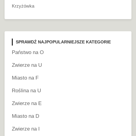
Krzyżówka
SPRAWDŹ NAJPOPULARNIEJSZE KATEGORIE
Państwo na O
Zwierze na U
Miasto na F
Roślina na U
Zwierze na E
Miasto na D
Zwierze na I