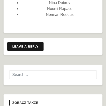
Nina Dobrev
Noomi Rapace
Norman Reedus
LEAVE A REPLY
ZOBACZ TAKŻE