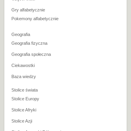
Gry alfabetycznie
Pokemony alfabetycznie
Geografia
Geografia fizyczna
Geografia społeczna
Ciekawostki
Baza wiedzy
Stolice świata
Stolice Europy
Stolice Afryki
Stolice Azji