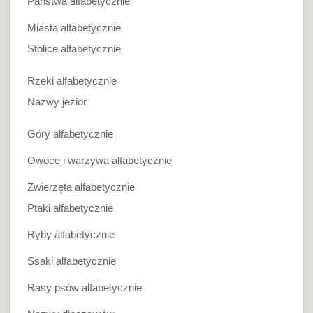
Państwa alfabetycznie
Miasta alfabetycznie
Stolice alfabetycznie
Rzeki alfabetycznie
Nazwy jezior
Góry alfabetycznie
Owoce i warzywa alfabetycznie
Zwierzęta alfabetycznie
Ptaki alfabetycznie
Ryby alfabetycznie
Ssaki alfabetycznie
Rasy psów alfabetycznie