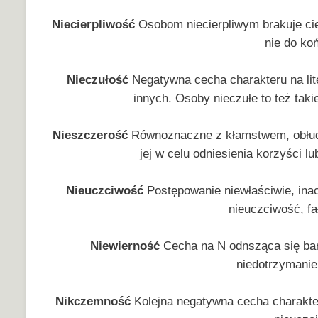
Niecierpliwość
Osobom niecierpliwym brakuje cier
nie do ko
Nieczułość
Negatywna cecha charakteru na lite
innych. Osoby nieczułe to też taki
Nieszczerość
Równoznaczne z kłamstwem, obłudą
jej w celu odniesienia korzyści l
Nieuczciwość
Postępowanie niewłaściwie, inac
nieuczciwość, f
Niewierność
Cecha na N odnsząca się bar
niedotrzymanie
Nikczemność
Kolejna negatywna cecha charakter