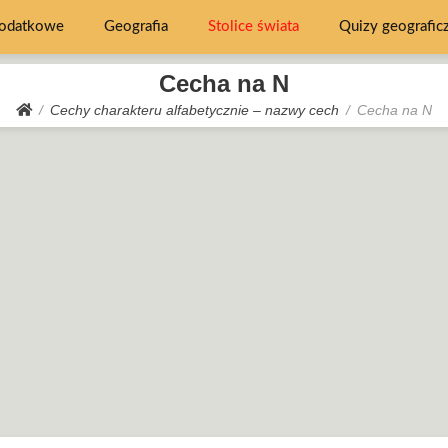
dodatkowe
Geografia
Stolice świata
Quizy geografic
Cecha na N
Cechy charakteru alfabetycznie – nazwy cech
Cecha na N