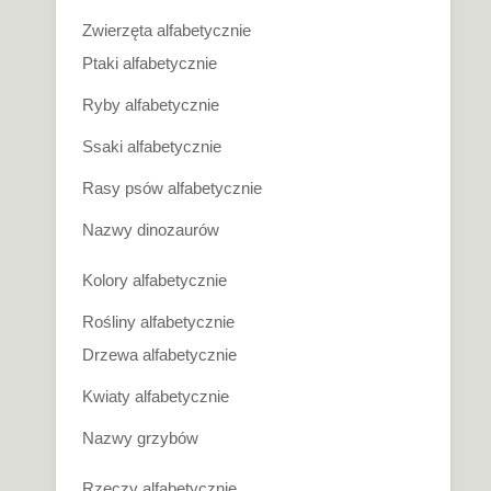
Zwierzęta alfabetycznie
Ptaki alfabetycznie
Ryby alfabetycznie
Ssaki alfabetycznie
Rasy psów alfabetycznie
Nazwy dinozaurów
Kolory alfabetycznie
Rośliny alfabetycznie
Drzewa alfabetycznie
Kwiaty alfabetycznie
Nazwy grzybów
Rzeczy alfabetycznie