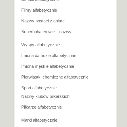
Filmy alfabetycznie
Nazwy postaci z anime
Superbohaterowie – nazwy
Wyspy alfabetycznie
Imiona damskie alfabetycznie
Imiona męskie alfabetycznie
Pierwiastki chemiczne alfabetycznie
Sport alfabetycznie
Nazwy klubów piłkarskich
Piłkarze alfabetycznie
Marki alfabetycznie