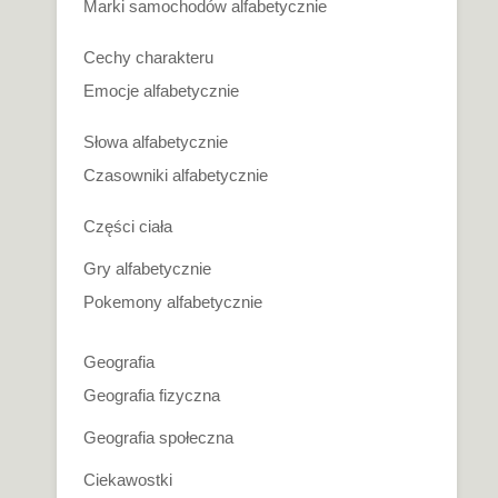
Marki samochodów alfabetycznie
Cechy charakteru
Emocje alfabetycznie
Słowa alfabetycznie
Czasowniki alfabetycznie
Części ciała
Gry alfabetycznie
Pokemony alfabetycznie
Geografia
Geografia fizyczna
Geografia społeczna
Ciekawostki