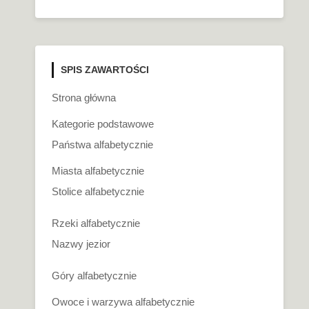
SPIS ZAWARTOŚCI
Strona główna
Kategorie podstawowe
Państwa alfabetycznie
Miasta alfabetycznie
Stolice alfabetycznie
Rzeki alfabetycznie
Nazwy jezior
Góry alfabetycznie
Owoce i warzywa alfabetycznie