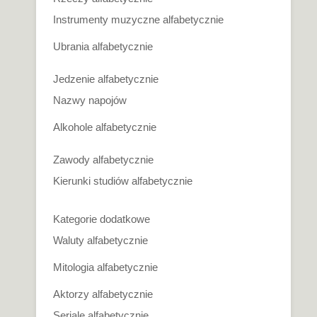
Instrumenty muzyczne alfabetycznie
Ubrania alfabetycznie
Jedzenie alfabetycznie
Nazwy napojów
Alkohole alfabetycznie
Zawody alfabetycznie
Kierunki studiów alfabetycznie
Kategorie dodatkowe
Waluty alfabetycznie
Mitologia alfabetycznie
Aktorzy alfabetycznie
Seriale alfabetycznie