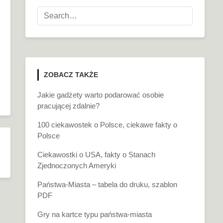
ZOBACZ TAKŻE
Jakie gadżety warto podarować osobie
pracującej zdalnie?
100 ciekawostek o Polsce, ciekawe fakty o
Polsce
Ciekawostki o USA, fakty o Stanach
Zjednoczonych Ameryki
Państwa-Miasta – tabela do druku, szablon
PDF
Gry na kartce typu państwa-miasta