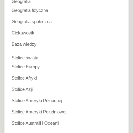
Geografia
Geografia fizyczna
Geografia społeczna
Ciekawostki
Baza wiedzy
Stolice świata
Stolice Europy
Stolice Afryki
Stolice Azji
Stolice Ameryki Północnej
Stolice Ameryki Południowej
Stolice Australii i Oceanii