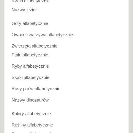
Rzeki alfabetycznie
Nazwy jezior
Góry alfabetycznie
Owoce i warzywa alfabetycznie
Zwierzęta alfabetycznie
Ptaki alfabetycznie
Ryby alfabetycznie
Ssaki alfabetycznie
Rasy psów alfabetycznie
Nazwy dinozaurów
Kolory alfabetycznie
Rośliny alfabetycznie