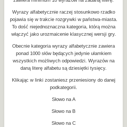
zawiera minimum 10 wyrazów na zadaną literę.
Wyrazy alfabetycznie raczej stosunkowo rzadko
pojawia się w trakcie rozgrywki w państwa-miasta.
To dość niejednoznaczna kategoria, którą można
włączyć jako urozmaicenie klasycznej wersji gry.
Obecnie kategoria wyrazy alfabetycznie zawiera
ponad 1000 słów będących jedynie ułamkiem
wszystkich możliwych odpowiedzi. Wyrazów na
daną literę alfabetu są dziesiętki tysięcy.
Klikając w linki zostaniesz przeniesiony do danej
podkategorii.
Słowo na A
Słowo na B
Słowo na C