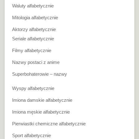
Waluty alfabetycznie
Mitologia alfabetycznie
Aktorzy alfabetycznie
Seriale alfabetycznie
Filmy alfabetycznie
Nazwy postaci z anime
Superbohaterowie – nazwy
Wyspy alfabetycznie
Imiona damskie alfabetycznie
Imiona męskie alfabetycznie
Pierwiastki chemiczne alfabetycznie
Sport alfabetycznie