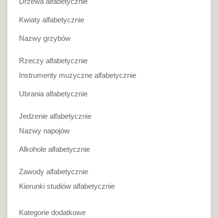
Drzewa alfabetycznie
Kwiaty alfabetycznie
Nazwy grzybów
Rzeczy alfabetycznie
Instrumenty muzyczne alfabetycznie
Ubrania alfabetycznie
Jedzenie alfabetycznie
Nazwy napojów
Alkohole alfabetycznie
Zawody alfabetycznie
Kierunki studiów alfabetycznie
Kategorie dodatkowe