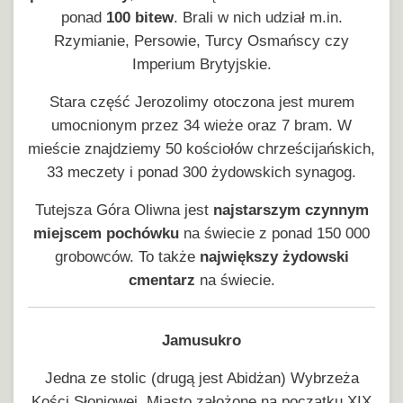
ponad
100 bitew
. Brali w nich udział m.in.
Rzymianie, Persowie, Turcy Osmańscy czy
Imperium Brytyjskie.
Stara część Jerozolimy otoczona jest murem
umocnionym przez 34 wieże oraz 7 bram. W
mieście znajdziemy 50 kościołów chrześcijańskich,
33 meczety i ponad 300 żydowskich synagog.
Tutejsza Góra Oliwna jest
najstarszym czynnym
miejscem pochówku
na świecie z ponad 150 000
grobowców. To także
największy żydowski
cmentarz
na świecie.
Jamusukro
Jedna ze stolic (drugą jest Abidżan) Wybrzeża
Kości Słoniowej. Miasto założone na początku XIX