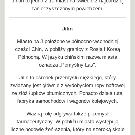
Jinan to jedno z 10 miast na świecie z najbardziej
zanieczyszczonym powietrzem.
Jilin
Miasto na J położone w północno-wschodniej
części Chin, w pobliży granicy z Rosją i Koreą
Północną. W języku chińskim nazwa miasta
oznacza „Pomyślny Las”.
Jilin to ośrodek przemysłu ciężkiego, który
związany jest głównie z wydobyciem ropy naftowej
ze złóż łupków bitumicznych. Ponadto działa tutaj
fabryka samochodów i wagonów kolejowych.
Ważną rolę odgrywa także przemysł
farmaceutyczny. W pobliżu miasta występują
liczne hodowle żeń-szenia, który na szeroką skalę