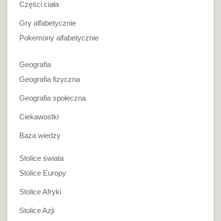
Części ciała
Gry alfabetycznie
Pokemony alfabetycznie
Geografia
Geografia fizyczna
Geografia społeczna
Ciekawostki
Baza wiedzy
Stolice świata
Stolice Europy
Stolice Afryki
Stolice Azji