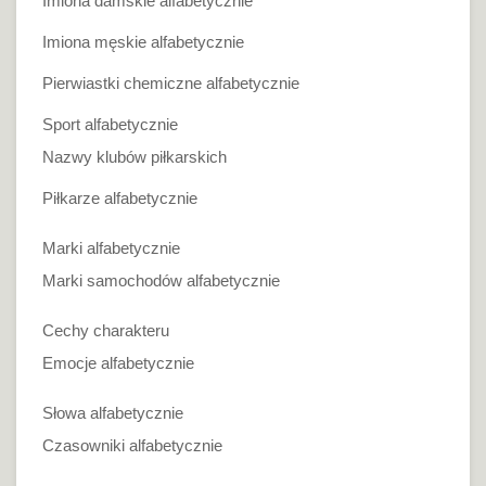
Imiona damskie alfabetycznie
Imiona męskie alfabetycznie
Pierwiastki chemiczne alfabetycznie
Sport alfabetycznie
Nazwy klubów piłkarskich
Piłkarze alfabetycznie
Marki alfabetycznie
Marki samochodów alfabetycznie
Cechy charakteru
Emocje alfabetycznie
Słowa alfabetycznie
Czasowniki alfabetycznie