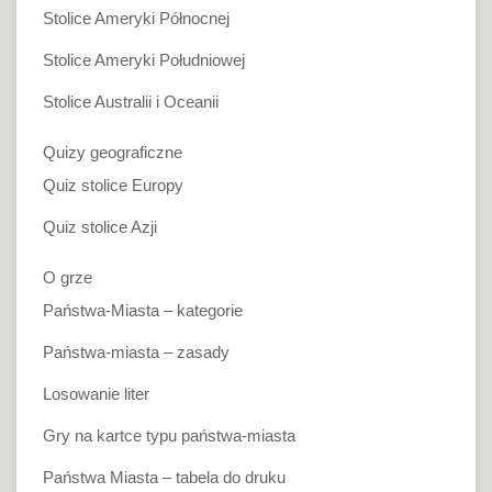
Stolice Ameryki Północnej
Stolice Ameryki Południowej
Stolice Australii i Oceanii
Quizy geograficzne
Quiz stolice Europy
Quiz stolice Azji
O grze
Państwa-Miasta – kategorie
Państwa-miasta – zasady
Losowanie liter
Gry na kartce typu państwa-miasta
Państwa Miasta – tabela do druku