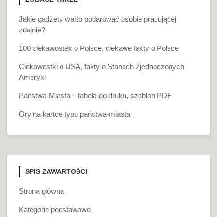
Jakie gadżety warto podarować osobie pracującej
zdalnie?
100 ciekawostek o Polsce, ciekawe fakty o Polsce
Ciekawostki o USA, fakty o Stanach Zjednoczonych
Ameryki
Państwa-Miasta – tabela do druku, szablon PDF
Gry na kartce typu państwa-miasta
SPIS ZAWARTOŚCI
Strona główna
Kategorie podstawowe