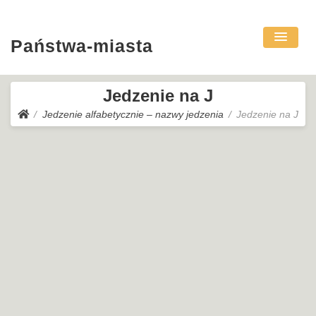
Państwa-miasta
Jedzenie na J
Jedzenie alfabetycznie – nazwy jedzenia
Jedzenie na J