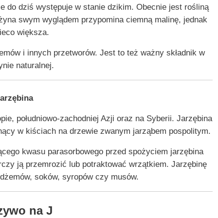
do dziś występuje w stanie dzikim. Obecnie jest rośliną
eżyna swym wyglądem przypomina ciemną malinę, jednak
nieco większa.
emów i innych przetworów. Jest to też ważny składnik w
nie naturalnej.
arzębina
ie, południowo-zachodniej Azji oraz na Syberii. Jarzębina
nący w kiściach na drzewie zwanym jarząbem pospolitym.
jącego kwasu parasorbowego przed spożyciem jarzębina
czy ją przemrozić lub potraktować wrzątkiem. Jarzębinę
ji dżemów, soków, syropów czy musów.
zywo na J