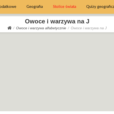
dodatkowe
Geografia
Stolice świata
Quizy geografic
Owoce i warzywa na J
Owoce i warzywa alfabetycznie
Owoce i warzywa na J