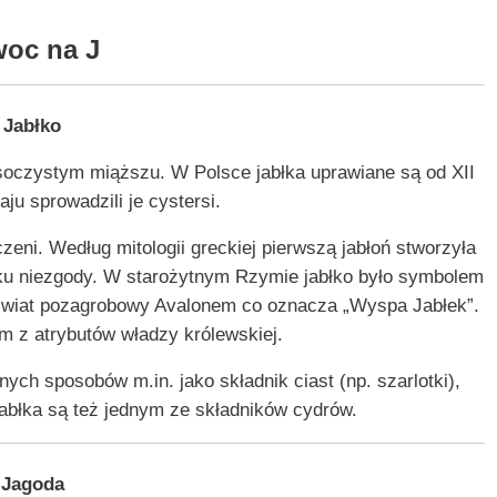
oc na J
Jabłko
, soczystym miąższu. W Polsce jabłka uprawiane są od XII
ju sprowadzili je cystersi.
ni. Według mitologii greckiej pierwszą jabłoń stworzyła
abłku niezgody. W starożytnym Rzymie jabłko było symbolem
j świat pozagrobowy Avalonem co oznacza „Wyspa Jabłek”.
ym z atrybutów władzy królewskiej.
ch sposobów m.in. jako składnik ciast (np. szarlotki),
abłka są też jednym ze składników cydrów.
Jagoda