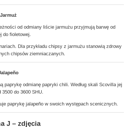
Jarmuż
eżności od odmiany liście jarmużu przyjmują barwę od
j do fioletowej.
nariach. Dla przykładu chipsy z jarmużu stanowią zdrowy
jnych chipsów ziemniaczanych.
Jalapeño
 paprykę odmianę papryki chili. Według skali Scovilla jej
od 3500 do 3600 SHU.
uje paprykę jalapeño w swoich występach scenicznych.
 J – zdjęcia