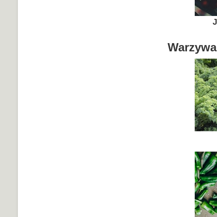
J
Warzywa 