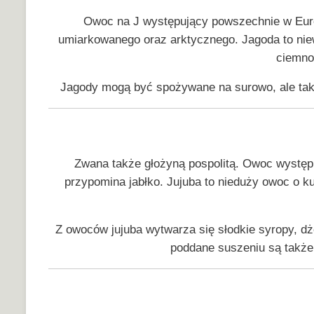
Owoc na J występujący powszechnie w Europ
umiarkowanego oraz arktycznego. Jagoda to niewi
ciemnof
Jagody mogą być spożywane na surowo, ale takż
Zwana także głożyną pospolitą. Owoc występu
przypomina jabłko. Jujuba to nieduży owoc o ku
Z owoców jujuba wytwarza się słodkie syropy, dż
poddane suszeniu są także