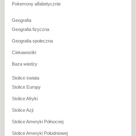
Pokemony alfabetycznie
Geografia
Geografia fizyczna
Geografia społeczna
Ciekawostki
Baza wiedzy
Stolice świata
Stolice Europy
Stolice Afryki
Stolice Azji
Stolice Ameryki Północnej
Stolice Ameryki Południowej