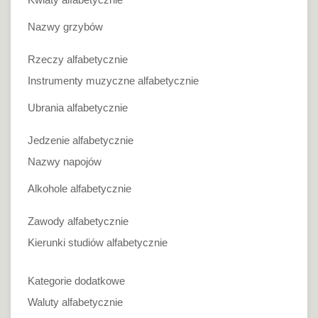
Nazwy grzybów
Rzeczy alfabetycznie
Instrumenty muzyczne alfabetycznie
Ubrania alfabetycznie
Jedzenie alfabetycznie
Nazwy napojów
Alkohole alfabetycznie
Zawody alfabetycznie
Kierunki studiów alfabetycznie
Kategorie dodatkowe
Waluty alfabetycznie