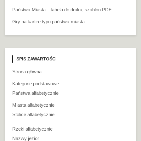
Państwa-Miasta – tabela do druku, szablon PDF
Gry na kartce typu państwa-miasta
SPIS ZAWARTOŚCI
Strona główna
Kategorie podstawowe
Państwa alfabetycznie
Miasta alfabetycznie
Stolice alfabetycznie
Rzeki alfabetycznie
Nazwy jezior