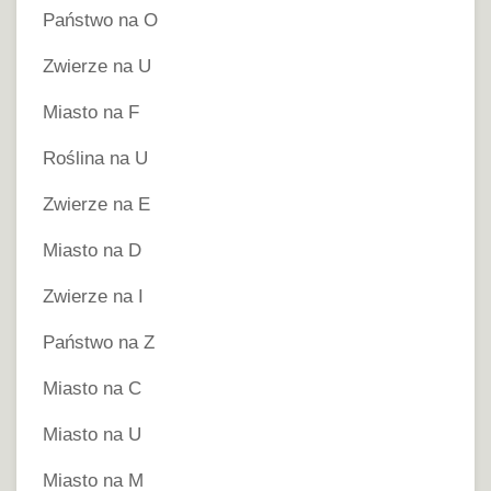
Państwo na O
Zwierze na U
Miasto na F
Roślina na U
Zwierze na E
Miasto na D
Zwierze na I
Państwo na Z
Miasto na C
Miasto na U
Miasto na M