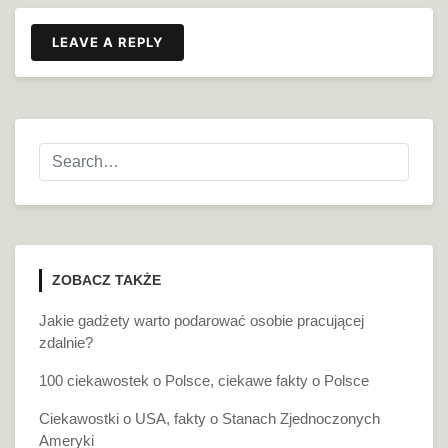
LEAVE A REPLY
ZOBACZ TAKŻE
Jakie gadżety warto podarować osobie pracującej
zdalnie?
100 ciekawostek o Polsce, ciekawe fakty o Polsce
Ciekawostki o USA, fakty o Stanach Zjednoczonych
Ameryki