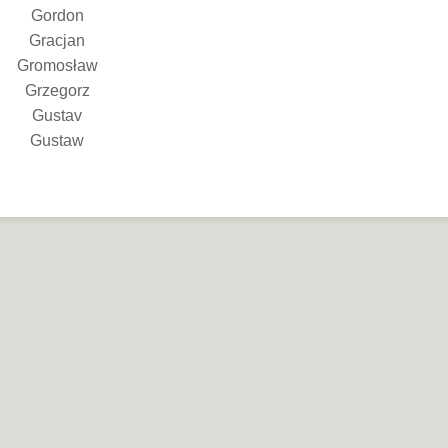
Gordon
Gracjan
Gromosław
Grzegorz
Gustav
Gustaw