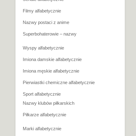
Filmy alfabetycznie
Nazwy postaci z anime
Superbohaterowie – nazwy
Wyspy alfabetycznie
Imiona damskie alfabetycznie
Imiona męskie alfabetycznie
Pierwiastki chemiczne alfabetycznie
Sport alfabetycznie
Nazwy klubów piłkarskich
Piłkarze alfabetycznie
Marki alfabetycznie