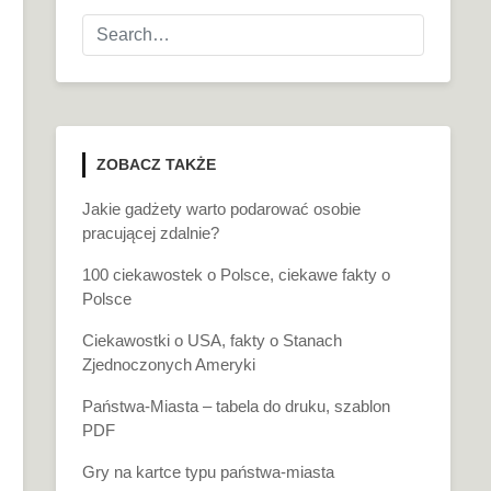
ZOBACZ TAKŻE
Jakie gadżety warto podarować osobie
pracującej zdalnie?
100 ciekawostek o Polsce, ciekawe fakty o
Polsce
Ciekawostki o USA, fakty o Stanach
Zjednoczonych Ameryki
Państwa-Miasta – tabela do druku, szablon
PDF
Gry na kartce typu państwa-miasta