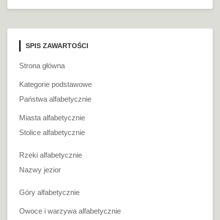
SPIS ZAWARTOŚCI
Strona główna
Kategorie podstawowe
Państwa alfabetycznie
Miasta alfabetycznie
Stolice alfabetycznie
Rzeki alfabetycznie
Nazwy jezior
Góry alfabetycznie
Owoce i warzywa alfabetycznie