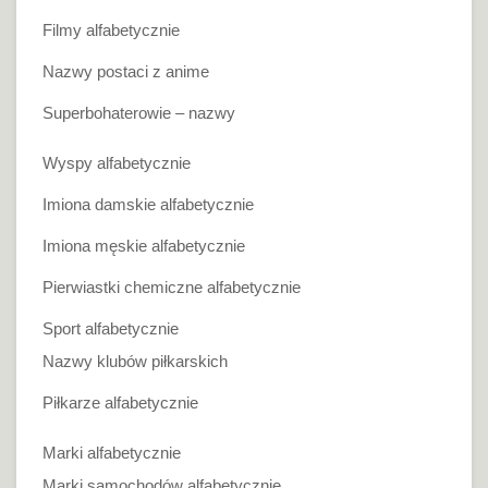
Filmy alfabetycznie
Nazwy postaci z anime
Superbohaterowie – nazwy
Wyspy alfabetycznie
Imiona damskie alfabetycznie
Imiona męskie alfabetycznie
Pierwiastki chemiczne alfabetycznie
Sport alfabetycznie
Nazwy klubów piłkarskich
Piłkarze alfabetycznie
Marki alfabetycznie
Marki samochodów alfabetycznie