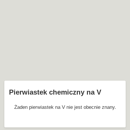
Pierwiastek chemiczny na V
Żaden pierwiastek na V nie jest obecnie znany.