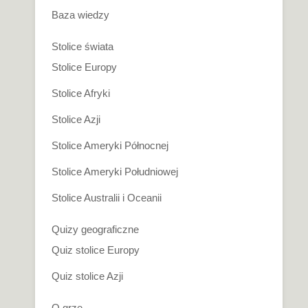
Baza wiedzy
Stolice świata
Stolice Europy
Stolice Afryki
Stolice Azji
Stolice Ameryki Północnej
Stolice Ameryki Południowej
Stolice Australii i Oceanii
Quizy geograficzne
Quiz stolice Europy
Quiz stolice Azji
O grze