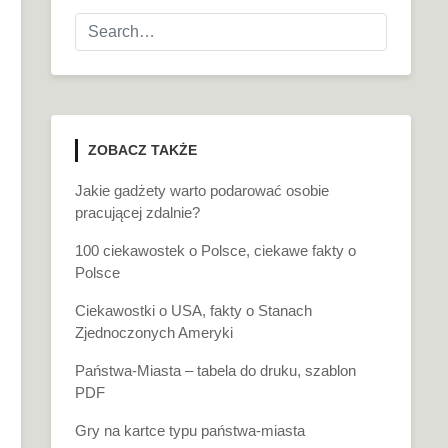
ZOBACZ TAKŻE
Jakie gadżety warto podarować osobie
pracującej zdalnie?
100 ciekawostek o Polsce, ciekawe fakty o
Polsce
Ciekawostki o USA, fakty o Stanach
Zjednoczonych Ameryki
Państwa-Miasta – tabela do druku, szablon
PDF
Gry na kartce typu państwa-miasta