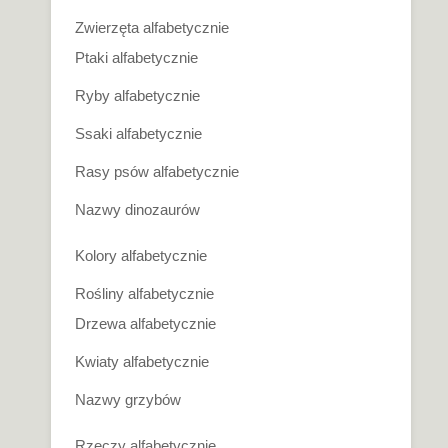
Zwierzęta alfabetycznie
Ptaki alfabetycznie
Ryby alfabetycznie
Ssaki alfabetycznie
Rasy psów alfabetycznie
Nazwy dinozaurów
Kolory alfabetycznie
Rośliny alfabetycznie
Drzewa alfabetycznie
Kwiaty alfabetycznie
Nazwy grzybów
Rzeczy alfabetycznie