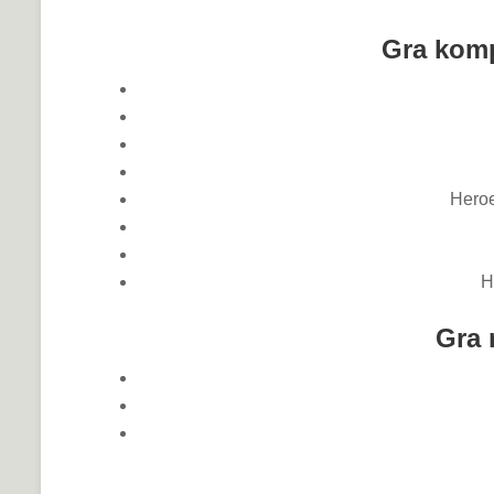
Gra kom
Heroe
H
Gra 