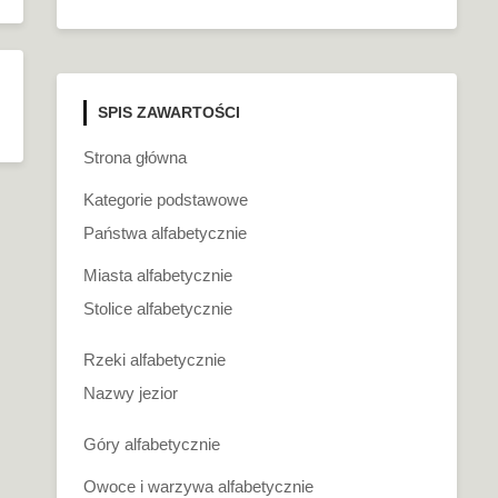
SPIS ZAWARTOŚCI
Strona główna
Kategorie podstawowe
Państwa alfabetycznie
Miasta alfabetycznie
Stolice alfabetycznie
Rzeki alfabetycznie
Nazwy jezior
Góry alfabetycznie
Owoce i warzywa alfabetycznie