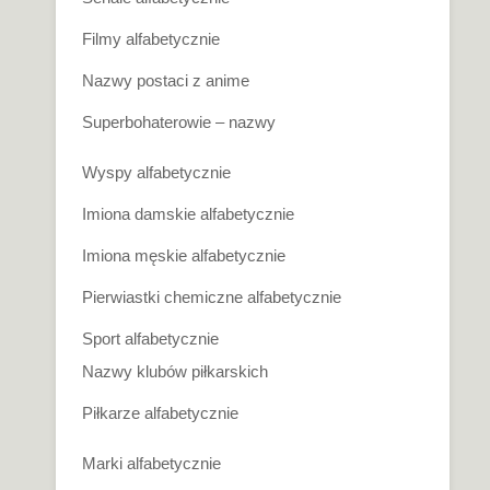
Filmy alfabetycznie
Nazwy postaci z anime
Superbohaterowie – nazwy
Wyspy alfabetycznie
Imiona damskie alfabetycznie
Imiona męskie alfabetycznie
Pierwiastki chemiczne alfabetycznie
Sport alfabetycznie
Nazwy klubów piłkarskich
Piłkarze alfabetycznie
Marki alfabetycznie