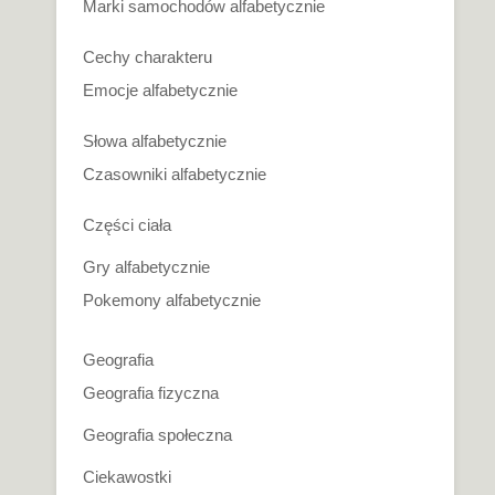
Marki samochodów alfabetycznie
Cechy charakteru
Emocje alfabetycznie
Słowa alfabetycznie
Czasowniki alfabetycznie
Części ciała
Gry alfabetycznie
Pokemony alfabetycznie
Geografia
Geografia fizyczna
Geografia społeczna
Ciekawostki