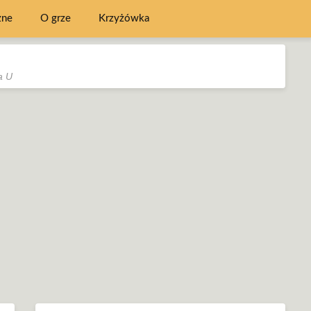
zne
O grze
Krzyżówka
a U