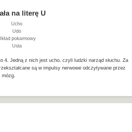
ała na literę U
Ucho
Udo
Układ pokarmowy
Usta
o 4. Jedną z nich jest ucho, czyli ludzki narząd słuchu. Za
przekształcane są w impulsy nerwowe odczytywane przez
mózg.