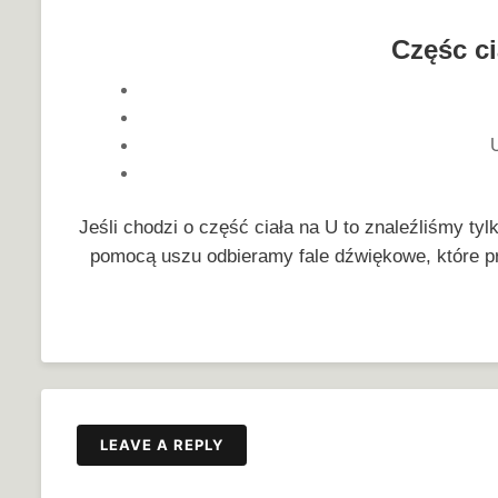
Częśc ci
Jeśli chodzi o część ciała na U to znaleźliśmy tylk
pomocą uszu odbieramy fale dźwiękowe, które 
LEAVE A REPLY