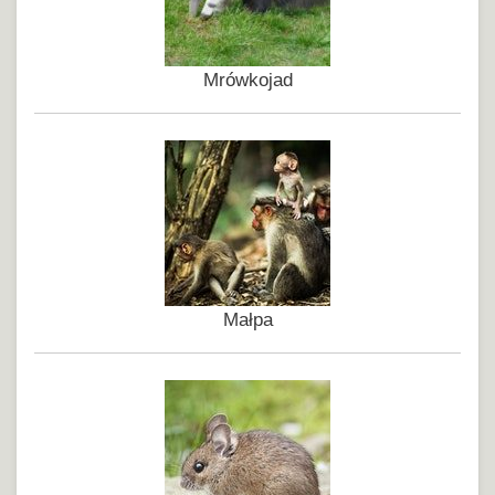
Mrówkojad
Małpa