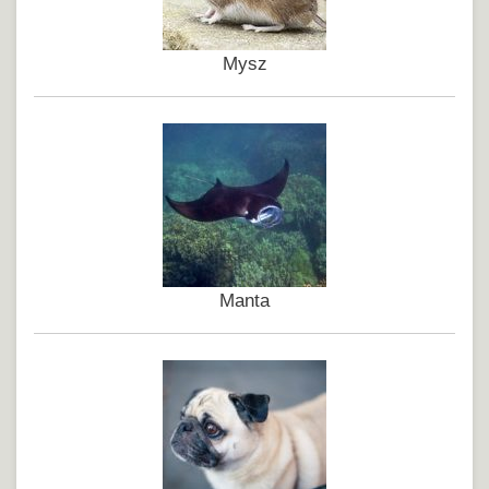
Mysz
Manta