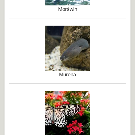
Morświn
Murena