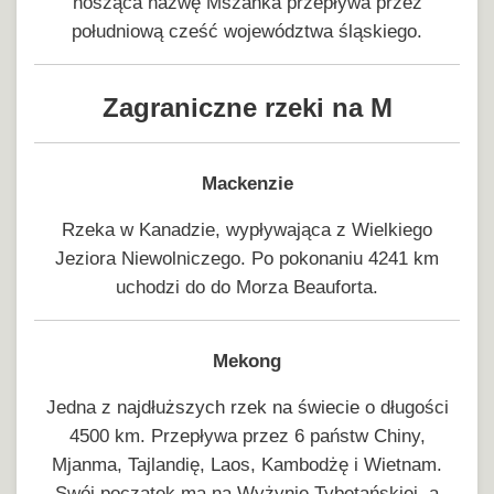
nosząca nazwę Mszanka przepływa przez
południową cześć województwa śląskiego.
Zagraniczne rzeki na M
Mackenzie
Rzeka w Kanadzie, wypływająca z Wielkiego
Jeziora Niewolniczego. Po pokonaniu 4241 km
uchodzi do do Morza Beauforta.
Mekong
Jedna z
najdłuższych rzek na świecie
o długości
4500 km. Przepływa przez 6 państw Chiny,
Mjanma, Tajlandię, Laos, Kambodżę i Wietnam.
Swój początek ma na Wyżynie Tybetańskiej, a