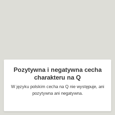
Pozytywna i negatywna cecha
charakteru na Q
W języku polskim cecha na Q nie występuje, ani
pozytywna ani negatywna.