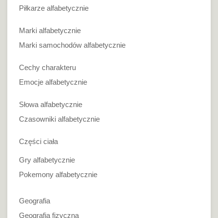
Piłkarze alfabetycznie
Marki alfabetycznie
Marki samochodów alfabetycznie
Cechy charakteru
Emocje alfabetycznie
Słowa alfabetycznie
Czasowniki alfabetycznie
Części ciała
Gry alfabetycznie
Pokemony alfabetycznie
Geografia
Geografia fizyczna