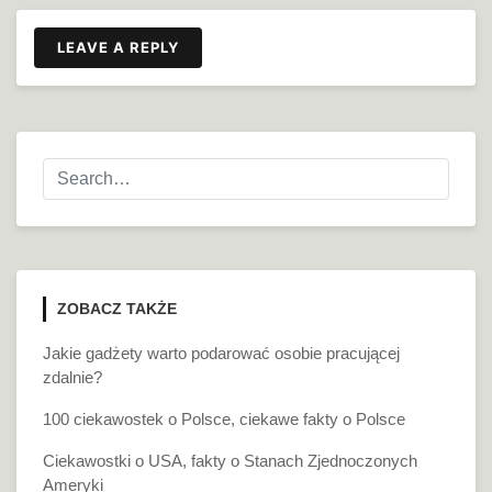
LEAVE A REPLY
ZOBACZ TAKŻE
Jakie gadżety warto podarować osobie pracującej
zdalnie?
100 ciekawostek o Polsce, ciekawe fakty o Polsce
Ciekawostki o USA, fakty o Stanach Zjednoczonych
Ameryki