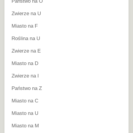
Państwo na O
Zwierze na U
Miasto na F
Roślina na U
Zwierze na E
Miasto na D
Zwierze na I
Państwo na Z
Miasto na C
Miasto na U
Miasto na M