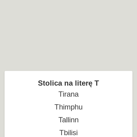
Stolica na literę T
Tirana
Thimphu
Tallinn
Tbilisi