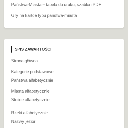
Państwa-Miasta – tabela do druku, szablon PDF
Gry na kartce typu państwa-miasta
SPIS ZAWARTOŚCI
Strona główna
Kategorie podstawowe
Państwa alfabetycznie
Miasta alfabetycznie
Stolice alfabetycznie
Rzeki alfabetycznie
Nazwy jezior