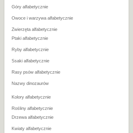
Góry alfabetycznie
Owoce i warzywa alfabetycznie
Zwierzęta alfabetycznie
Ptaki alfabetycznie
Ryby alfabetycznie
Ssaki alfabetycznie
Rasy psów alfabetycznie
Nazwy dinozaurów
Kolory alfabetycznie
Rośliny alfabetycznie
Drzewa alfabetycznie
Kwiaty alfabetycznie