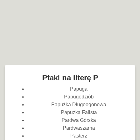
Ptaki na literę P
Papuga
Papugodziób
Papużka Długoogonowa
Papużka Falista
Pardwa Górska
Pardwaszarna
Pasterz