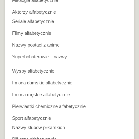
Mitologia alfabetycznie
Aktorzy alfabetycznie
Seriale alfabetycznie
Filmy alfabetycznie
Nazwy postaci z anime
Superbohaterowie – nazwy
Wyspy alfabetycznie
Imiona damskie alfabetycznie
Imiona męskie alfabetycznie
Pierwiastki chemiczne alfabetycznie
Sport alfabetycznie
Nazwy klubów piłkarskich