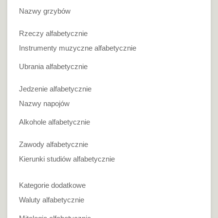
Nazwy grzybów
Rzeczy alfabetycznie
Instrumenty muzyczne alfabetycznie
Ubrania alfabetycznie
Jedzenie alfabetycznie
Nazwy napojów
Alkohole alfabetycznie
Zawody alfabetycznie
Kierunki studiów alfabetycznie
Kategorie dodatkowe
Waluty alfabetycznie