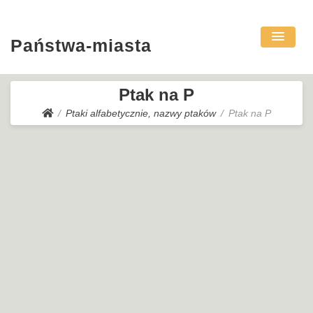
Państwa-miasta
Ptak na P
Ptaki alfabetycznie, nazwy ptaków
Ptak na P