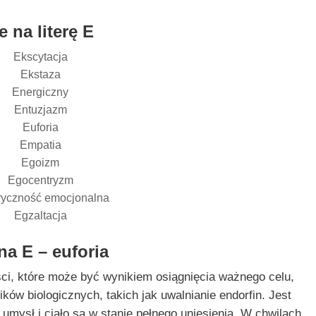
 na literę E
Ekscytacja
Ekstaza
Energiczny
Entuzjazm
Euforia
Empatia
Egoizm
Egocentryzm
ryczność emocjonalna
Egzaltacja
a E – euforia
ści, które może być wynikiem osiągnięcia ważnego celu,
ików biologicznych, takich jak uwalnianie endorfin. Jest
 umysł i ciało są w stanie pełnego uniesienia. W chwilach