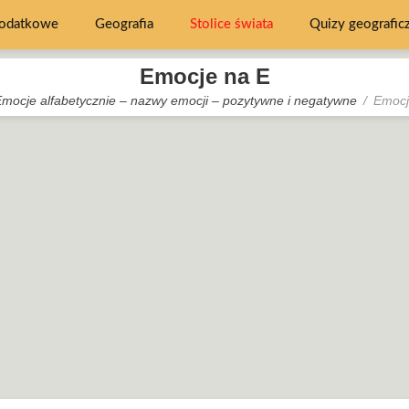
dodatkowe
Geografia
Stolice świata
Quizy geografic
Emocje na E
mocje alfabetycznie – nazwy emocji – pozytywne i negatywne
Emocj