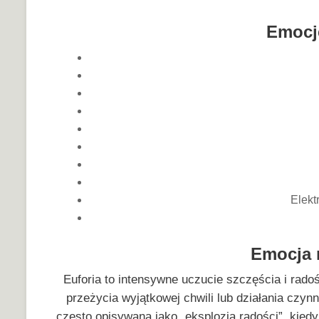
Emocje
Elekt
Emocja n
Euforia to intensywne uczucie szczęścia i rado
przeżycia wyjątkowej chwili lub działania czynn
często opisywana jako „eksplozja radości”, kiedy