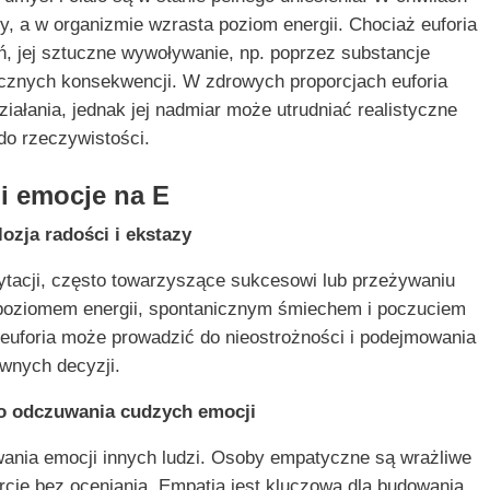
szy, a w organizmie wzrasta poziom energii. Chociaż euforia
, jej sztuczne wywoływanie, np. poprzez substancje
cznych konsekwencji. W zdrowych proporcjach euforia
iałania, jednak jej nadmiar może utrudniać realistyczne
do rzeczywistości.
i emocje na E
lozja radości i ekstazy
cytacji, często towarzyszące sukcesowi lub przeżywaniu
poziomem energii, spontanicznym śmiechem i poczuciem
 euforia może prowadzić do nieostrożności i podejmowania
wnych decyzji.
o odczuwania cudzych emocji
wania emocji innych ludzi. Osoby empatyczne są wrażliwe
arcie bez oceniania. Empatia jest kluczowa dla budowania