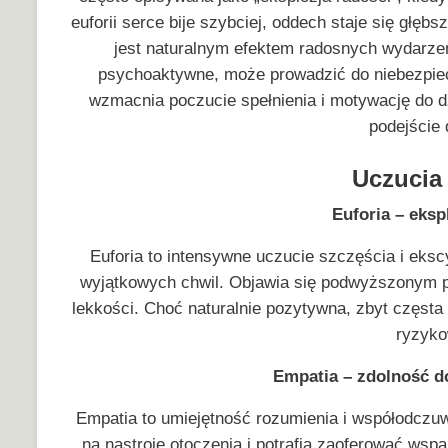
euforii serce bije szybciej, oddech staje się głęb
jest naturalnym efektem radosnych wydarzeń
psychoaktywne, może prowadzić do niebezpie
wzmacnia poczucie spełnienia i motywację do dz
podejście 
Uczucia 
Euforia – eksp
Euforia to intensywne uczucie szczęścia i eks
wyjątkowych chwil. Objawia się podwyższonym 
lekkości. Choć naturalnie pozytywna, zbyt częsta
ryzyko
Empatia – zdolność d
Empatia to umiejętność rozumienia i współodczu
na nastroje otoczenia i potrafią zaoferować wsp