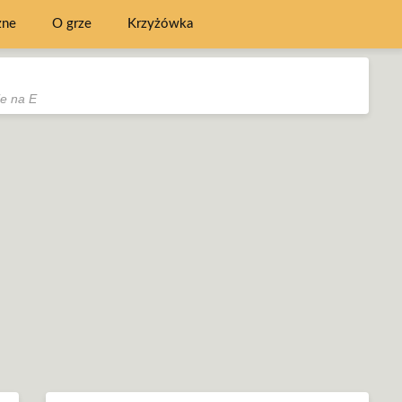
zne
O grze
Krzyżówka
e na E