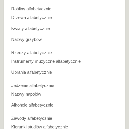
Rośliny alfabetycznie
Drzewa alfabetycznie
Kwiaty alfabetycznie
Nazwy grzybów
Rzeczy alfabetycznie
Instrumenty muzyczne alfabetycznie
Ubrania alfabetycznie
Jedzenie alfabetycznie
Nazwy napojów
Alkohole alfabetycznie
Zawody alfabetycznie
Kierunki studiów alfabetycznie