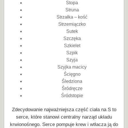
Stopa
Struna
Strzałka – kość
Strzemiączko
Sutek
Szczęka
Szkielet
Szpik
Szyja
Szyjka macicy
Ścięgno
Śledziona
Śródręcze
Śródstopie
Zdecydowanie najważniejsza część ciała na S to
serce, które stanowi centralny narząd układu
krwionośnego. Serce pompuje krew i wtłacza ją do