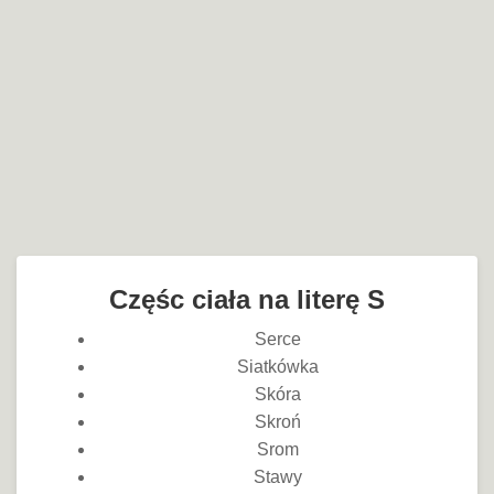
Częśc ciała na literę S
Serce
Siatkówka
Skóra
Skroń
Srom
Stawy