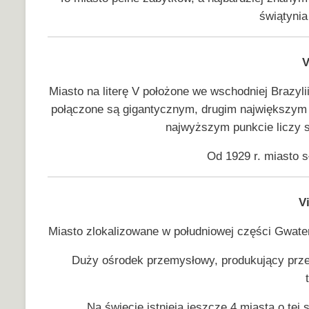
świątynia
V
Miasto na literę V położone we wschodniej Brazyli
połączone są gigantycznym, drugim największym 
najwyższym punkcie liczy so
Od 1929 r. miasto s
V
Miasto zlokalizowane w południowej części Gwatem
Duży ośrodek przemysłowy, produkujący prz
Na świecie istnieją jeszcze 4 miasta o tej