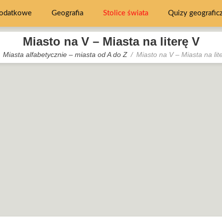
dodatkowe
Geografia
Stolice świata
Quizy geografic
Miasto na V – Miasta na literę V
Miasta alfabetycznie – miasta od A do Z
Miasto na V – Miasta na lit