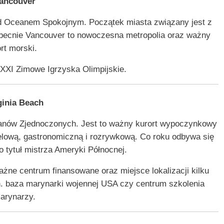
ancouver
ad Oceanem Spokojnym. Początek miasta związany jest z
Obecnie Vancouver to nowoczesna metropolia oraz ważny
rt morski.
j XXI Zimowe Igrzyska Olimpijskie.
ginia Beach
anów Zjednoczonych. Jest to ważny kurort wypoczynkowy
elową, gastronomiczną i rozrywkową. Co roku odbywa się
j o tytuł mistrza Ameryki Północnej.
ważne centrum finansowane oraz miejsce lokalizacji kilku
n. baza marynarki wojennej USA czy centrum szkolenia
arynarzy.