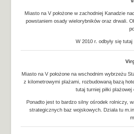
V
Miasto na V położone w zachodniej Kanadzie n
powstaniem osady wielorybników oraz drwali. 
po
W 2010 r. odbyły się tuta
Vir
Miasto na V położone na wschodnim wybrzeżu St
z kilometrowymi plażami, rozbudowaną bazą hot
tutaj turniej piłki plażowe
Ponadto jest to bardzo silny ośrodek rolniczy, 
strategicznych baz wojskowych. Działa tu m.i
m