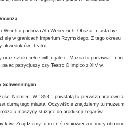
Vicenza
ci Włoch u podnóża Alp Weneckich. Obszar miasta był
azł się w granicach Imperium Rzymskiego. Z tego okresu
y akweduktów i teatru.
 oraz sztuki pełne willi i galerii. Można tu podziwiać m.in.
 pałac patrycjuszy czy Teatro Olimpico z XIV w.
en-Schwenningen
zęści Niemiec. W 1858 r. powstałą tu pierwsza pracownia
jest dumą tego miasta. Oczywiście znajdziemy tu muzeum
 rodzaju maszyny służące do produkcji zegarów.
bytków. Znajdziemy tu m.in. średniowieczne mury obronne,