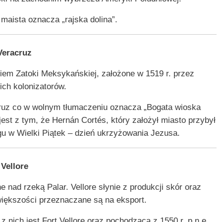
maista oznacza „rajska dolina”.
Veracruz
iem Zatoki Meksykańskiej, założone w 1519 r. przez
ich kolonizatorów.
 Cruz co w wolnym tłumaczeniu oznacza „Bogata wioska
st z tym, że Hernán Cortés, który założył miasto przybył
egu w Wielki Piątek – dzień ukrzyżowania Jezusa.
Vellore
e nad rzeką Palar. Vellore słynie z produkcji skór oraz
iększości przeznaczane są na eksport.
 nich jest Fort Vellore oraz pochodząca z 1550 r. p.n.e.