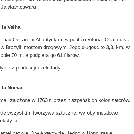
 Jalakanteswara .
ila Velha
i, nad Oceanem Atlantyckim, w pobliżu Vitória. Oba miasta
w Brazylii mostem drogowym. Jego długość to 3,3, km, w
bie 70 m, a podpiera go 61 filarów.
łynie z produkcji czekolady.
illa Nueva
ali założone w 1763 r. przez hiszpańskich kolonizatorów.
ede wszystkim tworzywa sztuczne, wyroby metalowe i
tekstylia.
 samej nazwie, 3 w Argentynie i jedno w Hondurasie.