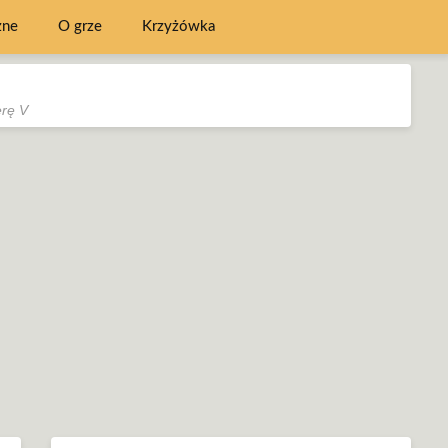
zne
O grze
Krzyżówka
erę V