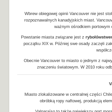
Wbrew obiegowej opinii Vancouver nie jest stoli
rozpoznawalnych kanadyjskich miast. Vancouv
ważnym ośrodkiem portowym o
Powstanie miasta związane jest z
rybołówstwe
początku XIX w. Później swe osady zaczęli zak
współcze
Obecnie Vancouver to miasto o jednym z najwy
znaczeniu światowym. W 2010 roku odby
V
Miasto zlokalizowane w centralnej części Ch
obróbką ropy naftowej, produkcją el
Valparaíso to także największy port mo