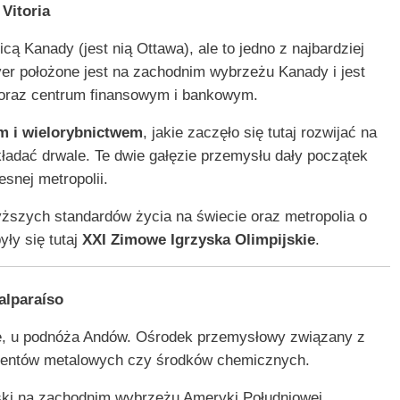
Vitoria
cą Kanady (jest nią Ottawa), ale to jedno z najbardziej
er położone jest na zachodnim wybrzeżu Kanady i jest
raz centrum finansowym i bankowym.
m i wielorybnictwem
, jakie zaczęło się tutaj rozwijać na
ładać drwale. Te dwie gałęzie przemysłu dały początek
snej metropolii.
ższych standardów życia na świecie oraz metropolia o
ły się tutaj
XXI Zimowe Igrzyska Olimpijskie
.
alparaíso
ile, u podnóża Andów. Ośrodek przemysłowy związany z
ementów metalowych czy środków chemicznych.
rski na zachodnim wybrzeżu Ameryki Południowej.