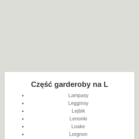
Część garderoby na L
Lampasy
Legginsy
Lejbik
Lenonki
Loake
Lorgnon