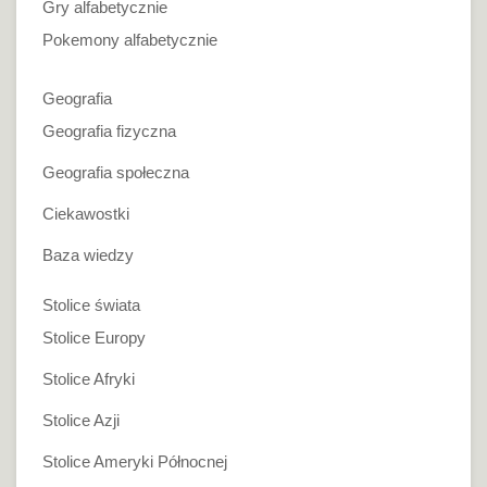
Gry alfabetycznie
Pokemony alfabetycznie
Geografia
Geografia fizyczna
Geografia społeczna
Ciekawostki
Baza wiedzy
Stolice świata
Stolice Europy
Stolice Afryki
Stolice Azji
Stolice Ameryki Północnej