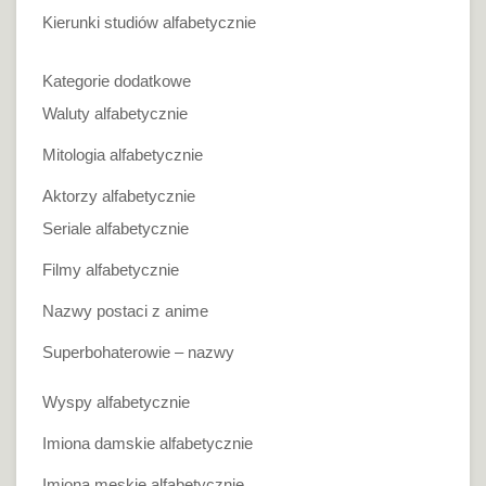
Kierunki studiów alfabetycznie
Kategorie dodatkowe
Waluty alfabetycznie
Mitologia alfabetycznie
Aktorzy alfabetycznie
Seriale alfabetycznie
Filmy alfabetycznie
Nazwy postaci z anime
Superbohaterowie – nazwy
Wyspy alfabetycznie
Imiona damskie alfabetycznie
Imiona męskie alfabetycznie