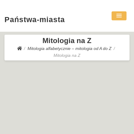
Państwa-miasta
Mitologia na Z
Mitologia alfabetycznie – mitologia od A do Z
Mitologia na Z