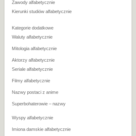
Zawody alfabetycznie
Kierunki studiów alfabetycznie
Kategorie dodatkowe
Waluty alfabetycznie
Mitologia alfabetycznie
Aktorzy alfabetycznie
Seriale alfabetycznie
Filmy alfabetycznie
Nazwy postaci z anime
Superbohaterowie – nazwy
Wyspy alfabetycznie
Imiona damskie alfabetycznie