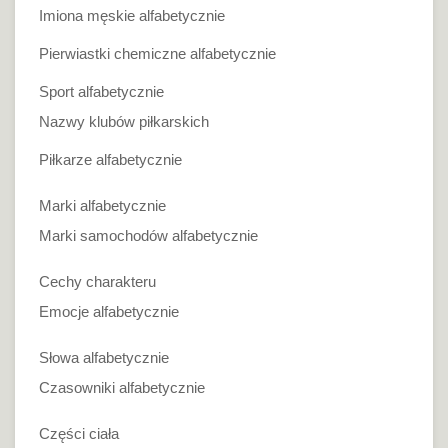
Imiona męskie alfabetycznie
Pierwiastki chemiczne alfabetycznie
Sport alfabetycznie
Nazwy klubów piłkarskich
Piłkarze alfabetycznie
Marki alfabetycznie
Marki samochodów alfabetycznie
Cechy charakteru
Emocje alfabetycznie
Słowa alfabetycznie
Czasowniki alfabetycznie
Części ciała