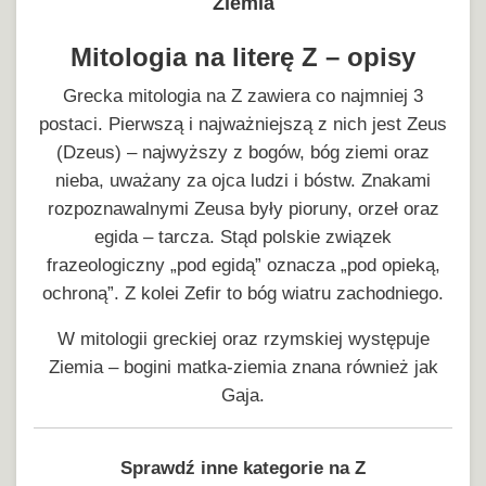
Ziemia
Mitologia na literę Z – opisy
Grecka mitologia na Z zawiera co najmniej 3
postaci. Pierwszą i najważniejszą z nich jest Zeus
(Dzeus) – najwyższy z bogów, bóg ziemi oraz
nieba, uważany za ojca ludzi i bóstw. Znakami
rozpoznawalnymi Zeusa były pioruny, orzeł oraz
egida – tarcza. Stąd polskie związek
frazeologiczny „pod egidą” oznacza „pod opieką,
ochroną”. Z kolei Zefir to bóg wiatru zachodniego.
W mitologii greckiej oraz rzymskiej występuje
Ziemia – bogini matka-ziemia znana również jak
Gaja.
Sprawdź inne kategorie na Z