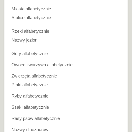
Miasta alfabetycznie
Stolice alfabetycznie
Rzeki alfabetycznie
Nazwy jezior
Góry alfabetycznie
Owoce i warzywa alfabetycznie
Zwierzęta alfabetycznie
Ptaki alfabetycznie
Ryby alfabetycznie
Ssaki alfabetycznie
Rasy psów alfabetycznie
Nazwy dinozaurów