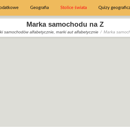
dodatkowe
Geografia
Stolice świata
Quizy geografic
Marka samochodu na Z
ki samochodów alfabetycznie, marki aut alfabetycznie
Marka samoch