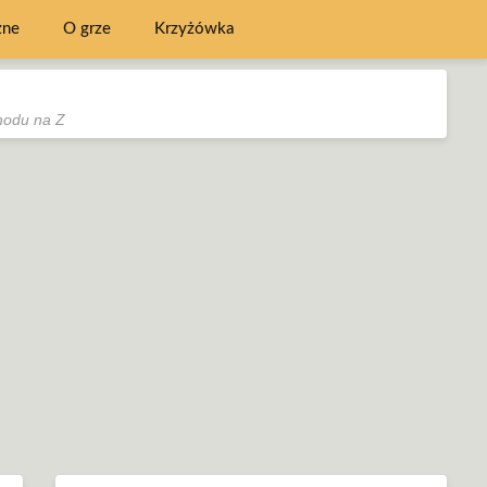
zne
O grze
Krzyżówka
odu na Z