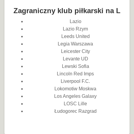
Zagraniczny klub piłkarski na L
Lazio
Lazio Rzym
Leeds United
Legia Warszawa
Leicester City
Levante UD
Lewski Sofia
Lincoln Red Imps
Liverpool F.C.
Lokomotiw Moskwa
Los Angeles Galaxy
LOSC Lille
Łudogorec Razgrad