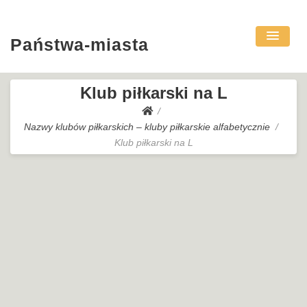
Państwa-miasta
Klub piłkarski na L
Nazwy klubów piłkarskich – kluby piłkarskie alfabetycznie
Klub piłkarski na L