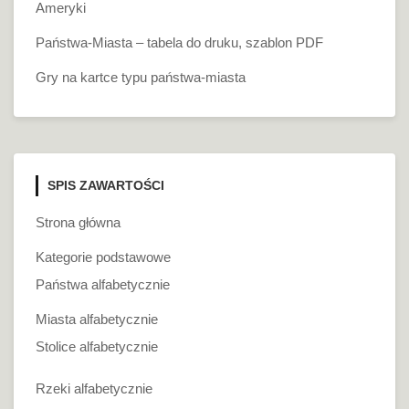
Ameryki
Państwa-Miasta – tabela do druku, szablon PDF
Gry na kartce typu państwa-miasta
SPIS ZAWARTOŚCI
Strona główna
Kategorie podstawowe
Państwa alfabetycznie
Miasta alfabetycznie
Stolice alfabetycznie
Rzeki alfabetycznie