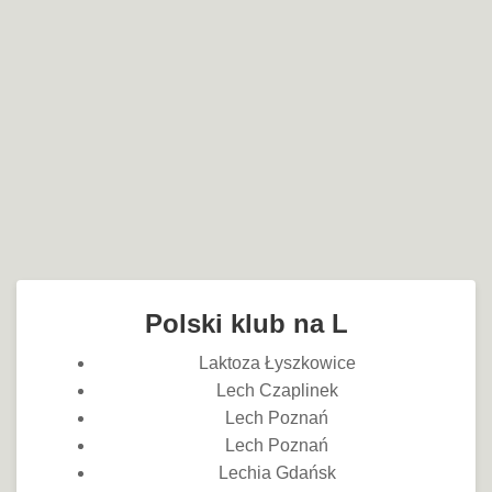
Polski klub na L
Laktoza Łyszkowice
Lech Czaplinek
Lech Poznań‎
Lech Poznań
Lechia Gdańsk