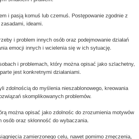
em i pasją komuś lub czemuś. Postępowanie zgodnie z
 zasadami, ideami.
zeby i problem innych osób oraz podejmowanie działań
a emocji innych i wcielenia się w ich sytuację.
obach i problemach, który można opisać jako szlachetny,
arte jest konkretnymi działaniami.
li zdolnością do myślenia nieszablonowego, kreowania
 rozwiązań skomplikowanych problemów.
tórą można opisać jako zdolnośc do zrozumienia motywów
ch osób oraz skłonność do wybaczania.
siągnięcia zamierzonego celu, nawet pomimo zmęczenia,