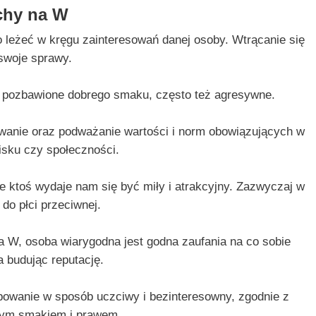
chy na W
o leżeć w kręgu zainteresowań danej osoby. Wtrącanie się
swoje sprawy.
 pozbawione dobrego smaku, często też agresywne.
wanie oraz podważanie wartości i norm obowiązujących w
sku czy społeczności.
e ktoś wydaje nam się być miły i atrakcyjny. Zazwyczaj w
 do płci przeciwnej.
 W, osoba wiarygodna jest godna zaufania na co sobie
 budując reputację.
powanie w sposób uczciwy i bezinteresowny, zgodnie z
rym smakiem i prawem.