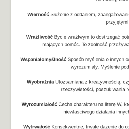
Wierność
Służenie z oddaniem, zaangażowani
przyjętymi
Wrażliwość
Bycie wrażlwym to dostrzegać potr
mających pomóc. To zdolność przeżywani
Wspaniałomyślność
Sposób myślenia o innych os
wyrozumiały. Myślenie podp
Wyobraźnia
Utożsamiana z kreatywnością, czy
rzeczywistości, poszukiwania
Wyrozumiałość
Cecha charakteru na literę W, k
niewłaściwego działania inny
Wytrwałość
Konsekwentne, trwałe dążenie do o