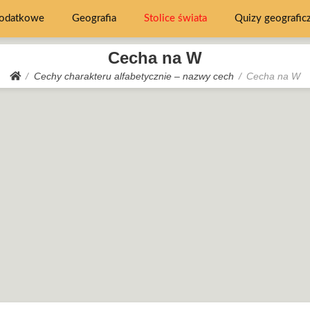
dodatkowe
Geografia
Stolice świata
Quizy geografic
Cecha na W
Cechy charakteru alfabetycznie – nazwy cech
Cecha na W