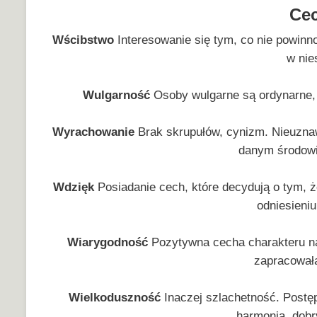
Ce
Wścibstwo
Interesowanie się tym, co nie powinn
w nie
Wulgarność
Osoby wulgarne są ordynarne,
Wyrachowanie
Brak skrupułów, cynizm. Nieuzna
danym środowi
Wdzięk
Posiadanie cech, które decydują o tym, ż
odniesieniu
Wiarygodność
Pozytywna cecha charakteru na
zapracowała
Wielkoduszność
Inaczej szlachetność. Postę
harmonią, dob