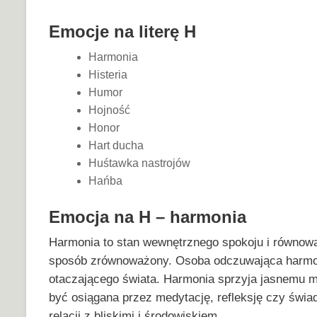
Emocje na literę H
Harmonia
Histeria
Humor
Hojność
Honor
Hart ducha
Huśtawka nastrojów
Hańba
Emocja na H – harmonia
Harmonia to stan wewnętrznego spokoju i równowa
sposób zrównoważony. Osoba odczuwająca harmonię
otaczającego świata. Harmonia sprzyja jasnemu m
być osiągana przez medytację, refleksję czy świ
relacji z bliskimi i środowiskiem.