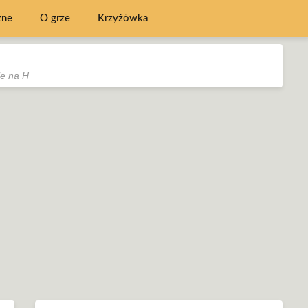
zne
O grze
Krzyżówka
e na H