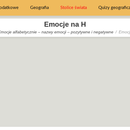
dodatkowe
Geografia
Stolice świata
Quizy geografic
Emocje na H
mocje alfabetycznie – nazwy emocji – pozytywne i negatywne
Emocj