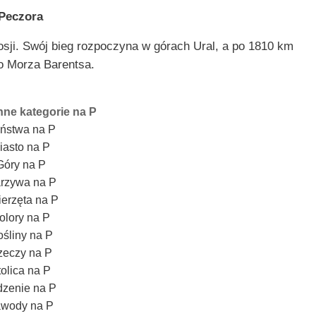
Peczora
sji. Swój bieg rozpoczyna w górach Ural, a po 1810 km
o Morza Barentsa.
nne kategorie na P
ństwa na P
iasto na P
Góry na P
rzywa na P
erzęta na P
olory na P
śliny na P
zeczy na P
tolica na P
dzenie na P
wody na P