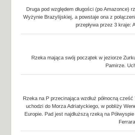
Druga pod względem długości (po Amazonce) rze
Wyżynie Brazylijskiej, a powstaje ona z połączen
przepływa przez 3 kraje: 
Rzeka mająca swój początek w jeziorze Zurku
Pamirze. Uch
Rzeka na P przecinająca wzdłuż północną cześć W
uchodzi do Morza Adriatyckiego, w pobliży Wene
Europie. Pad jest najdłuższą rzeką na Półwyspie 
Ferrar