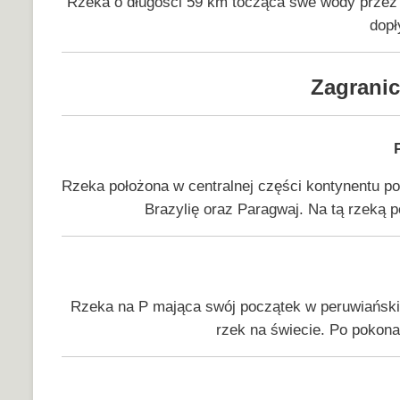
Rzeka o długości 59 km tocząca swe wody przez 
dop
Zagranic
Rzeka położona w centralnej części kontynentu p
Brazylię oraz Paragwaj. Na tą rzeką p
Rzeka na P mająca swój początek w peruwiańskic
rzek na świecie. Po pokon