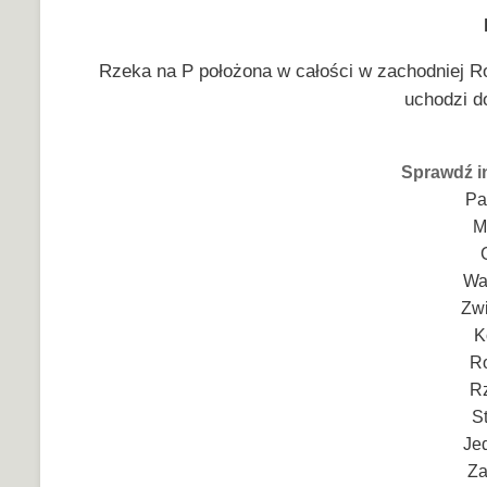
Rzeka na P położona w całości w zachodniej Ro
uchodzi d
Sprawdź i
Pa
M
Wa
Zwi
K
Ro
R
S
Je
Za