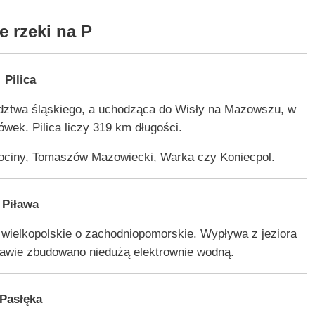
e rzeki na P
Pilica
dztwa śląskiego, a uchodząca do Wisły na Mazowszu, w
wek. Pilica liczy 319 km długości.
kociny, Tomaszów Mazowiecki, Warka czy Koniecpol.
Piława
wielkopolskie o zachodniopomorskie. Wypływa z jeziora
lawie zbudowano niedużą elektrownie wodną.
Pasłęka