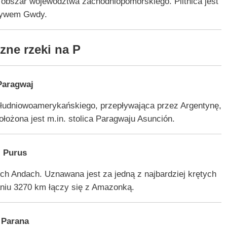
obszar województwa zachodniopomorskiego. Plitnica jest
ływem Gwdy.
zne rzeki na P
Paragwaj
ołudniowoamerykańskiego, przepływająca przez Argentynę,
ołożona jest m.in. stolica Paragwaju Asunción.
Purus
h Andach. Uznawana jest za jedną z najbardziej krętych
aniu 3270 km łączy się z Amazonką.
Parana