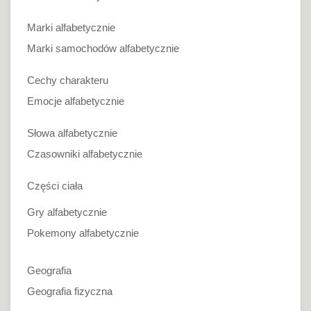
Marki alfabetycznie
Marki samochodów alfabetycznie
Cechy charakteru
Emocje alfabetycznie
Słowa alfabetycznie
Czasowniki alfabetycznie
Części ciała
Gry alfabetycznie
Pokemony alfabetycznie
Geografia
Geografia fizyczna