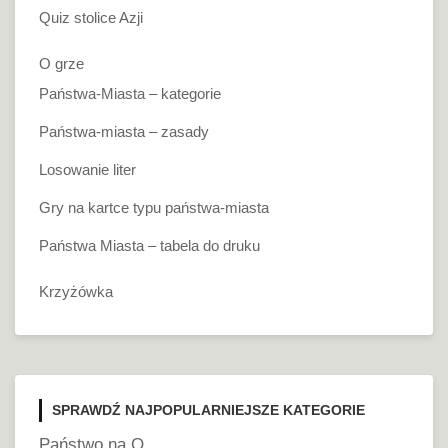
Quiz stolice Azji
O grze
Państwa-Miasta – kategorie
Państwa-miasta – zasady
Losowanie liter
Gry na kartce typu państwa-miasta
Państwa Miasta – tabela do druku
Krzyżówka
SPRAWDŹ NAJPOPULARNIEJSZE KATEGORIE
Państwo na O