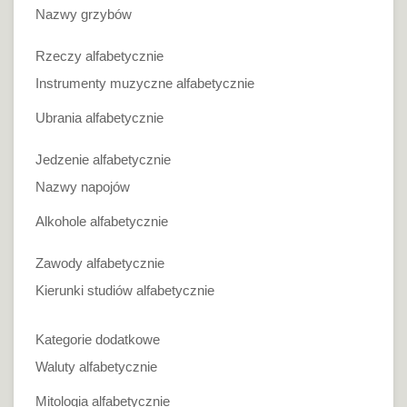
Nazwy grzybów
Rzeczy alfabetycznie
Instrumenty muzyczne alfabetycznie
Ubrania alfabetycznie
Jedzenie alfabetycznie
Nazwy napojów
Alkohole alfabetycznie
Zawody alfabetycznie
Kierunki studiów alfabetycznie
Kategorie dodatkowe
Waluty alfabetycznie
Mitologia alfabetycznie