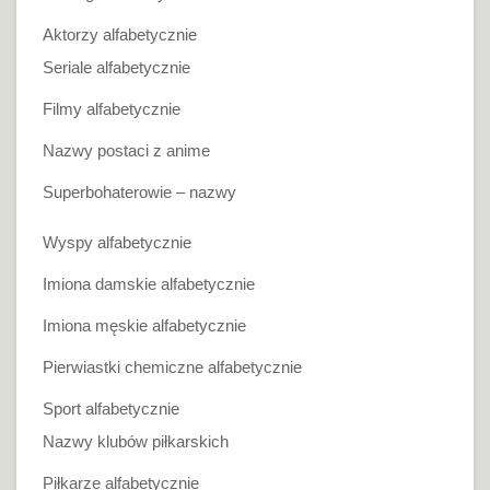
Aktorzy alfabetycznie
Seriale alfabetycznie
Filmy alfabetycznie
Nazwy postaci z anime
Superbohaterowie – nazwy
Wyspy alfabetycznie
Imiona damskie alfabetycznie
Imiona męskie alfabetycznie
Pierwiastki chemiczne alfabetycznie
Sport alfabetycznie
Nazwy klubów piłkarskich
Piłkarze alfabetycznie