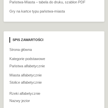
Państwa-Miasta – tabela do druku, szablon PDF
Gry na kartce typu państwa-miasta
SPIS ZAWARTOŚCI
Strona główna
Kategorie podstawowe
Państwa alfabetycznie
Miasta alfabetycznie
Stolice alfabetycznie
Rzeki alfabetycznie
Nazwy jezior