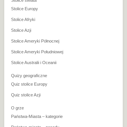
Stolice świata
Stolice Europy
Stolice Afryki
Stolice Azji
Stolice Ameryki Północnej
Stolice Ameryki Południowej
Stolice Australii i Oceanii
Quizy geograficzne
Quiz stolice Europy
Quiz stolice Azji
O grze
Państwa-Miasta – kategorie