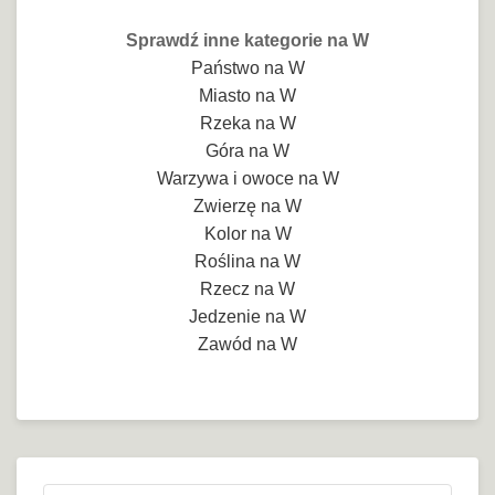
Sprawdź inne kategorie na W
Państwo na W
Miasto na W
Rzeka na W
Góra na W
Warzywa i owoce na W
Zwierzę na W
Kolor na W
Roślina na W
Rzecz na W
Jedzenie na W
Zawód na W