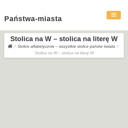
Państwa-miasta
Stolica na W – stolica na literę W
Stolice alfabetycznie – wszystkie stolice państw świata
Stolica na W – stolica na literę W