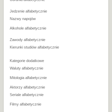
Jedzenie alfabetycznie
Nazwy napojów
Alkohole alfabetycznie
Zawody alfabetycznie
Kierunki studiów alfabetycznie
Kategorie dodatkowe
Waluty alfabetycznie
Mitologia alfabetycznie
Aktorzy alfabetycznie
Seriale alfabetycznie
Filmy alfabetycznie