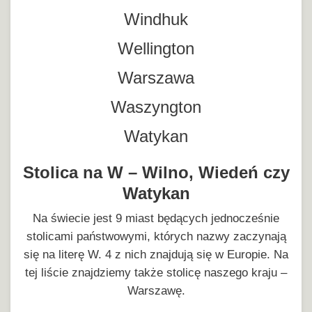
Windhuk
Wellington
Warszawa
Waszyngton
Watykan
Stolica na W – Wilno, Wiedeń czy
Watykan
Na świecie jest 9 miast będących jednocześnie
stolicami państwowymi, których nazwy zaczynają
się na literę W. 4 z nich znajdują się w Europie. Na
tej liście znajdziemy także stolicę naszego kraju –
Warszawę.