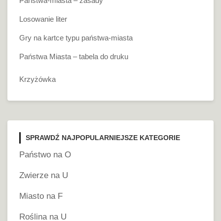
Państwa-miasta – zasady
Losowanie liter
Gry na kartce typu państwa-miasta
Państwa Miasta – tabela do druku
Krzyżówka
SPRAWDŹ NAJPOPULARNIEJSZE KATEGORIE
Państwo na O
Zwierze na U
Miasto na F
Roślina na U